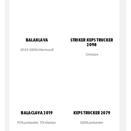
Balaklava
STRIKER Keps Trucker
2098
2033 100% Merinoull
Onesize
Balaclava 2019
Keps Trucker 2079
95% polyester, 5% elastan.
100% polyester