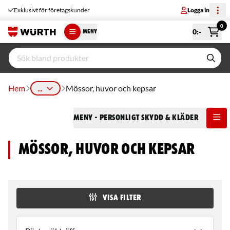
Exklusivt för företagskunder
Logga in
0
0
:-
MENY
Hem
...
Mössor, huvor och kepsar
Meny
- Personligt Skydd & Kläder
Mössor, huvor och kepsar
VISA FILTER