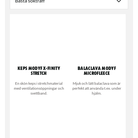
Keps MODYF X-Finity
Balaclava MODYF
Stretch
microfleece
En skön keps i stretchmaterial
Mjuk och lätt balaclava som är
med ventilationsöppningar och
perfekt att använda t.ex. under
svettband.
hjälm.