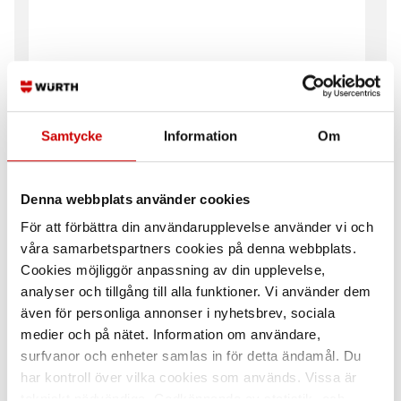
Samtycke
Information
Om
Keps flexible 2077
Keps unite 2074
97% bomull, 3% elastan
100% bomull
Denna webbplats använder cookies
För att förbättra din användarupplevelse använder vi och
våra samarbetspartners cookies på denna webbplats.
Cookies möjliggör anpassning av din upplevelse,
analyser och tillgång till alla funktioner. Vi använder dem
även för personliga annonser i nyhetsbrev, sociala
medier och på nätet. Information om användare,
surfvanor och enheter samlas in för detta ändamål. Du
Rockymössa 2020
Ribbstickad
Reflexmössa
har kontroll över vilka cookies som används. Vissa är
100% Akryl
tekniskt nödvändiga. Godkännande av statistik- och