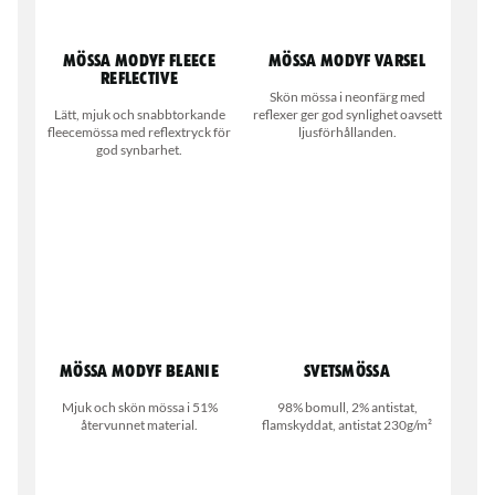
Mössa MODYF fleece
Mössa MODYF varsel
reflective
Skön mössa i neonfärg med
Lätt, mjuk och snabbtorkande
reflexer ger god synlighet oavsett
fleecemössa med reflextryck för
ljusförhållanden.
god synbarhet.
Mössa MODYF beanie
Svetsmössa
Mjuk och skön mössa i 51%
98% bomull, 2% antistat,
återvunnet material.
flamskyddat, antistat 230g/m²