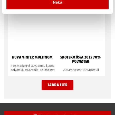
Neka
65% polyester, 35% bomull
2007 100% Akryl
Huva vinter mulitnom
Skotermössa 2015 70%
polyester
44% modakryl, 30% bomull, 20%
polyamid, 5% aramid, 1% antistat
70% Polyester, 30% Bomull
LADDA FLER