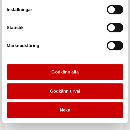
ger god synlighet oavsett
Robust och elastiskt arbetsbälte
vår Integritetspolicy för mer information.
ljusförhållanden.
med metallspänne.
Inställningar
De som köpte, köpte även
Statistik
Kampanj
Marknadsföring
Godkänn alla
Svarta nitrilhandskar
Alkaliskt batteri 1,5V LR6
Godkänn urval
AA
Nitrilhandskar för engångsbruk
Würth High Power, kraftfullt
alkaliskt batteri
Neka