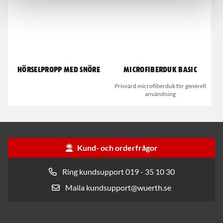
Hörselpropp med snöre
Microfiberduk Basic
Prisvärd microfiberduk för generell
användning
Kund- och orderfrågor
Ring kundsupport 019 - 35 10 30
Maila kundsupport@wuerth.se