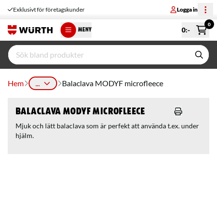
Exklusivt för företagskunder
Logga in
0
0
:-
MENY
Hem
...
Balaclava MODYF microfleece
Balaclava MODYF microfleece
Mjuk och lätt balaclava som är perfekt att använda t.ex. under
hjälm.