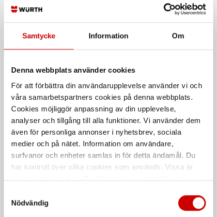
Samtycke
Information
Om
Kablagetejp
Underställsset MODYF
Basic
Denna webbplats använder cookies
Stark textiltejp
Tunt och sömlöst underställ som
För att förbättra din användarupplevelse använder vi och
transporterar bort fukt och håller
våra samarbetspartners cookies på denna webbplats.
dig varm.
Cookies möjliggör anpassning av din upplevelse,
analyser och tillgång till alla funktioner. Vi använder dem
även för personliga annonser i nyhetsbrev, sociala
medier och på nätet. Information om användare,
surfvanor och enheter samlas in för detta ändamål. Du
har kontroll över vilka cookies som används. Vissa är
tekniskt nödvändiga. Godkännande av statistik- och
marknadsföringscookies kan innebära dataöverföring till
Samtyckesval
Mössa MODYF varsel
Stretchbälte MODYF
länder utanför EU med olika dataskyddsnormer. Genom
Nödvändig
metallspänne
att godkänna samtycker du till sådana överföringar. Läs
Skön mössa i neonfärg med reflexer