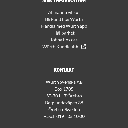
Mer information
Allmänna villkor
Bli kund hos Würth
Handla med Würth app
Hållbarhet
Jobba hos oss
Würth Kundklubb
Kontakt
Würth Svenska AB
Box 1705
SE-701 17 Örebro
Berglundavägen 38
Örebro, Sweden
Växel:
019 - 35 10 00