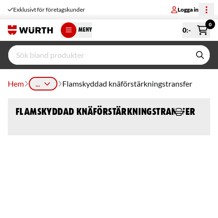
Exklusivt för företagskunder
Logga in
0
0
:-
MENY
Hem
...
Flamskyddad knäförstärkningstransfer
Flamskyddad knäförstärkningstransfer