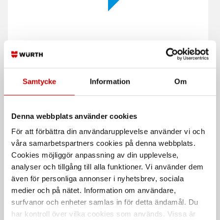
Flamskyddad ullmössa
Verktygssäkring Skylotec
Long Leash Flex
78% ull, 20% modakryl, 2% antistat,
Samtycke
Information
Om
merino interlock flamskyddande
Säkrar verktyg på upp till 4,5 kg.
antistatisk, 225g/m²
Sträckbart flexband från 73 cm till
103 cm
Denna webbplats använder cookies
För att förbättra din användarupplevelse använder vi och
våra samarbetspartners cookies på denna webbplats.
Cookies möjliggör anpassning av din upplevelse,
analyser och tillgång till alla funktioner. Vi använder dem
även för personliga annonser i nyhetsbrev, sociala
medier och på nätet. Information om användare,
surfvanor och enheter samlas in för detta ändamål. Du
Verktygssäkring Skylotec
Svarta nitrilhandskar
Stropp
har kontroll över vilka cookies som används. Vissa är
Nitrilhandskar för engångsbruk