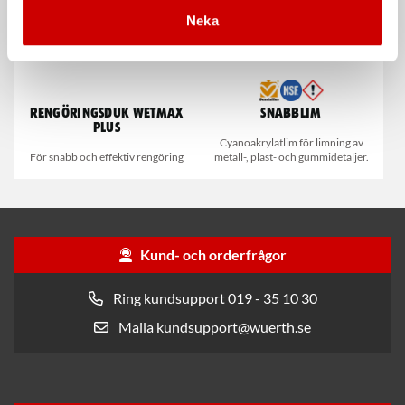
Neka
Rengöringsduk Wetmax
Snabblim
Plus
Cyanoakrylatlim för limning av
För snabb och effektiv rengöring
metall-, plast- och gummidetaljer.
Kund- och orderfrågor
Ring kundsupport 019 - 35 10 30
Maila kundsupport@wuerth.se