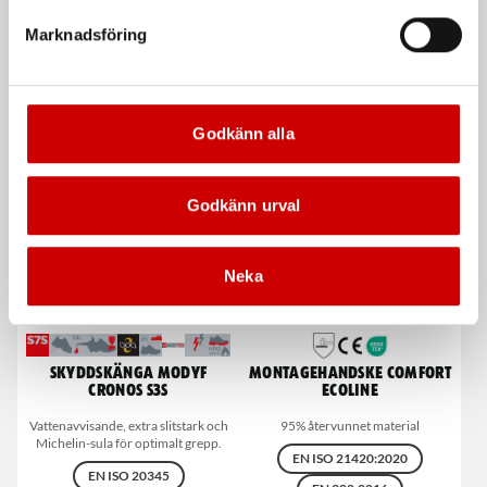
vägsstretch X1900
och spikfickor
Marknadsföring
1998 82% polyamid, 18% Elastan
Blåkläder 1496 60% Bomull, 40%
Polyester
De som köpte, köpte även
Godkänn alla
Godkänn urval
Neka
Skyddskänga MODYF
Montagehandske Comfort
Cronos S3S
Ecoline
Vattenavvisande, extra slitstark och
95% återvunnet material
Michelin-sula för optimalt grepp.
EN ISO 21420:2020
EN ISO 20345