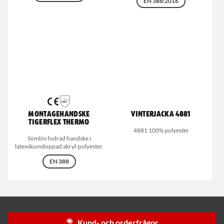
EN 388:2016
Montagehandske
Vinterjacka 4881
Tigerflex Thermo
4881 100% polyester
Sömlös fodrad handske i
latexskumdoppad akryl-polyester.
EN 388
Kund- och orderfrågor