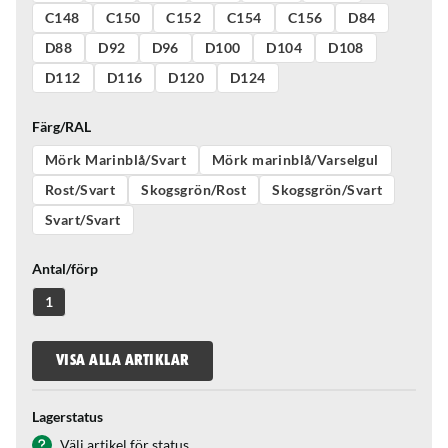
C148
C150
C152
C154
C156
D84
D88
D92
D96
D100
D104
D108
D112
D116
D120
D124
Färg/RAL
Mörk Marinblå/Svart
Mörk marinblå/Varselgul
Rost/Svart
Skogsgrön/Rost
Skogsgrön/Svart
Svart/Svart
Antal/förp
1
VISA ALLA ARTIKLAR
Lagerstatus
Välj artikel för status