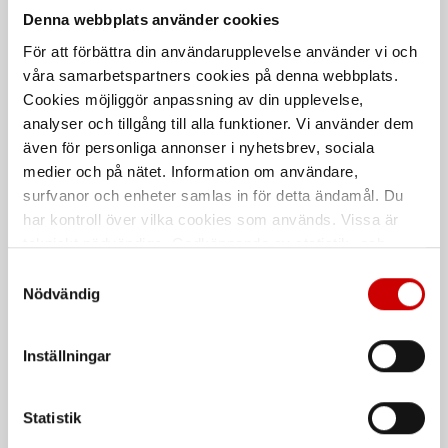
Denna webbplats använder cookies
För att förbättra din användarupplevelse använder vi och
våra samarbetspartners cookies på denna webbplats.
Cookies möjliggör anpassning av din upplevelse,
analyser och tillgång till alla funktioner. Vi använder dem
Montagehandske
Hantverksbyxa stretch
Tigerflex Thermo
X1900 1990
även för personliga annonser i nyhetsbrev, sociala
medier och på nätet. Information om användare,
Sömlös fodrad handske i
55% Bomull, 30% Polyester, 15%
latexskumdoppad akryl-polyester.
Polyamid
surfvanor och enheter samlas in för detta ändamål. Du
har kontroll över vilka cookies som används. Vissa är
EN 388
tekniskt nödvändiga. Godkännande av statistik- och
marknadsföringscookies kan innebära dataöverföring till
Samtyckesval
länder utanför EU med olika dataskyddsnormer. Genom
Nödvändig
att godkänna samtycker du till sådana överföringar. Läs
vår Integritetspolicy för mer information.
Inställningar
Statistik
Hantverksbyxa 4-
Servicebyxa med stretch