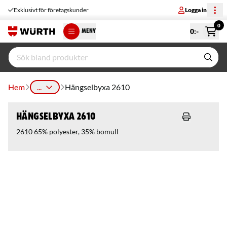
Exklusivt för företagskunder
Logga in
0
0
:-
MENY
Hem
...
Hängselbyxa 2610
Hängselbyxa 2610
2610 65% polyester, 35% bomull