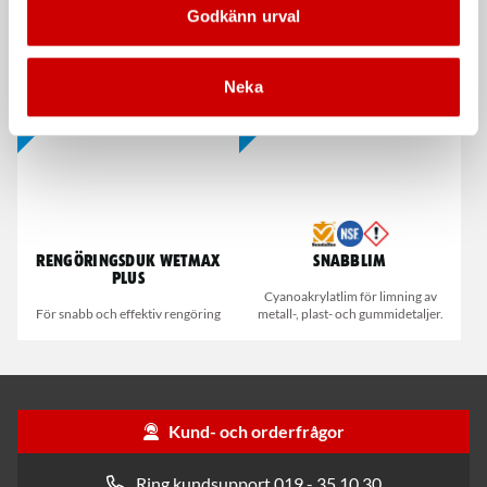
Godkänn urval
Dispenserbox med 100 st.
Smalt utförande
Kampanj
Kampanj
Neka
Rengöringsduk Wetmax
Snabblim
Plus
Cyanoakrylatlim för limning av
För snabb och effektiv rengöring
metall-, plast- och gummidetaljer.
Kund- och orderfrågor
Ring kundsupport 019 - 35 10 30