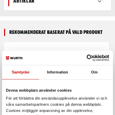
Artiklar
Rekommenderat baserat på vald produkt
Samtycke
Information
Om
Denna webbplats använder cookies
Hantverksbyxor 1530
Hantverksbyxa med
Stretch 17501141
För att förbättra din användarupplevelse använder vi och
1530 65% polyester, 35% bomull
55% bomull, 30% polyester, 15%
våra samarbetspartners cookies på denna webbplats.
polyamid, denim, belagd, stretch,
Cookies möjliggör anpassning av din upplevelse,
340 g/m²