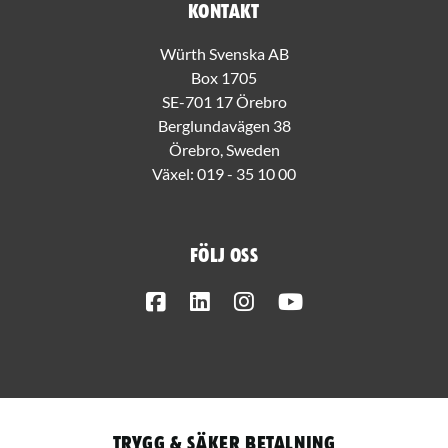
Kontakt
Würth Svenska AB
Box 1705
SE-701 17 Örebro
Berglundavägen 38
Örebro, Sweden
Växel:
019 - 35 10 00
Följ oss
Facebook
LinkedIn
Instagram
Youtube
Trygg & säker betalning