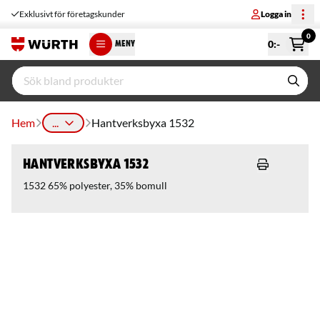
Exklusivt för företagskunder
Logga in
0
0
:-
MENY
Hem
...
Hantverksbyxa 1532
Hantverksbyxa 1532
1532 65% polyester, 35% bomull