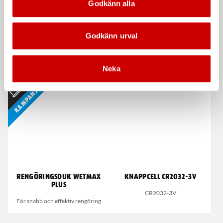
Godkänn alla
Godkänn urval
Våtservett för glasögon
Stålborste
Neka
Dispenserbox med 100 st.
Smalt utförande
Kampanj
Rengöringsduk Wetmax
Knappcell CR2032-3V
Plus
CR2032-3V
För snabb och effektiv rengöring