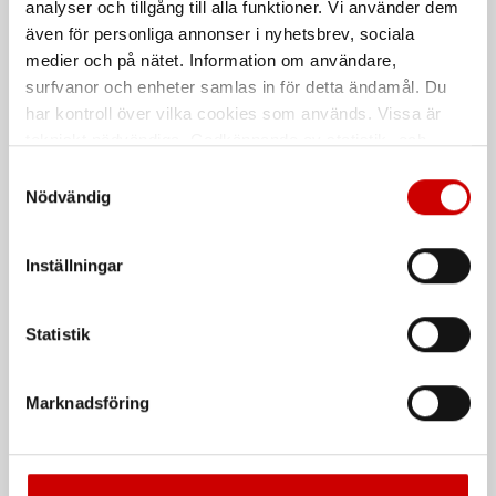
analyser och tillgång till alla funktioner. Vi använder dem
även för personliga annonser i nyhetsbrev, sociala
medier och på nätet. Information om användare,
surfvanor och enheter samlas in för detta ändamål. Du
har kontroll över vilka cookies som används. Vissa är
tekniskt nödvändiga. Godkännande av statistik- och
marknadsföringscookies kan innebära dataöverföring till
Samtyckesval
länder utanför EU med olika dataskyddsnormer. Genom
Nödvändig
Hantverksbyxa 1799 med
Varselbyxa 1820 softshell
att godkänna samtycker du till sådana överföringar. Läs
stretch
vår Integritetspolicy för mer information.
92% polyester, 8% elastan, 3-lagers
Inställningar
65% polyester, 35% bomull, twill,
softshell, vattentät 10000 mm,
300g/m²
vindtät, andasfunktion Ret 20,0,
stretch, 255 g/m²
Statistik
De som köpte, köpte även
Marknadsföring
Kampanj