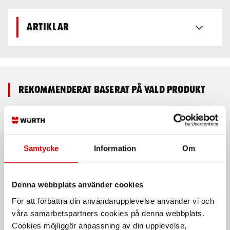
Artiklar
Rekommenderat baserat på vald produkt
Samtycke
Information
Om
Denna webbplats använder cookies
För att förbättra din användarupplevelse använder vi och
Fleecejacka MODYF Job+
Softshelljacka MODYF
våra samarbetspartners cookies på denna webbplats.
Stretch X
Mjuk och varm kvalitet i återvunnen
Cookies möjliggör anpassning av din upplevelse,