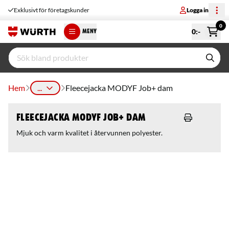
Exklusivt för företagskunder
Logga in
0
0
:-
MENY
Hem
...
Fleecejacka MODYF Job+ dam
Fleecejacka MODYF Job+ dam