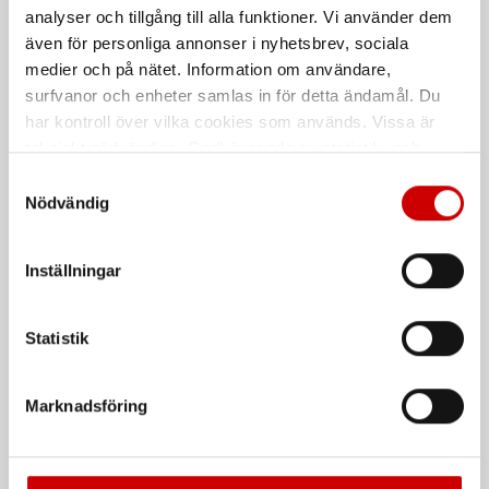
polyester.
Allround jacka i vattentätt
analyser och tillgång till alla funktioner. Vi använder dem
stretchmaterial. Avtagbara ärmar
och luva.
även för personliga annonser i nyhetsbrev, sociala
medier och på nätet. Information om användare,
surfvanor och enheter samlas in för detta ändamål. Du
har kontroll över vilka cookies som används. Vissa är
tekniskt nödvändiga. Godkännande av statistik- och
marknadsföringscookies kan innebära dataöverföring till
Samtyckesval
länder utanför EU med olika dataskyddsnormer. Genom
Nödvändig
att godkänna samtycker du till sådana överföringar. Läs
vår Integritetspolicy för mer information.
Väst MODYF Nordic
Hoodie Zip MODYF Nordic
Inställningar
Lätt fodrad kvalitet i hög andel
Mjuk och varm kvalitet med
återvunnet material
invändigt foder i teddyfleece.
Statistik
De som köpte, köpte även
Marknadsföring
Kampanj