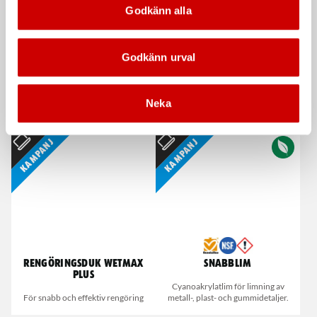
Godkänn alla
Godkänn urval
Våtservett för glasögon
Stålborste
Neka
Dispenserbox med 100 st.
Smalt utförande
Kampanj
Kampanj
Rengöringsduk Wetmax
Snabblim
Plus
Cyanoakrylatlim för limning av
För snabb och effektiv rengöring
metall-, plast- och gummidetaljer.