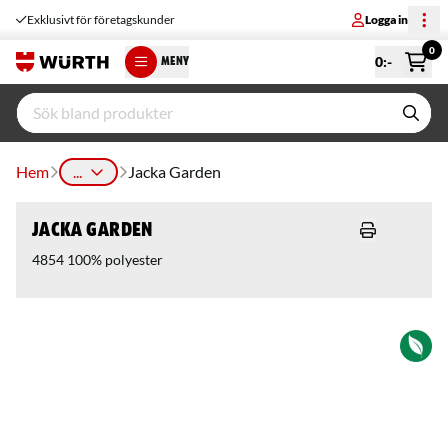
Exklusivt för företagskunder
Logga in
0
0
:-
MENY
Hem
...
Jacka Garden
Jacka Garden
4854 100% polyester