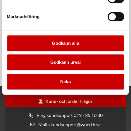
Kampanj
Marknadsföring
Godkänn alla
Rengöringsduk Wetmax
Knappcell CR2032-3V
Plus
Godkänn urval
CR2032-3V
För snabb och effektiv rengöring
Neka
Kund- och orderfrågor
Ring kundsupport 019 - 35 10 30
Maila kundsupport@wuerth.se