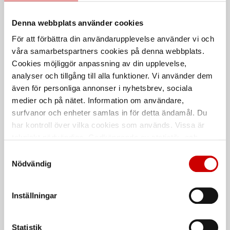
Denna webbplats använder cookies
System för
Softshelljacka med luva
stenskottsreparation
4753
För att förbättra din användarupplevelse använder vi och
Snabbt och enkelt system för att
100% polyester
våra samarbetspartners cookies på denna webbplats.
reparera stenskott i vindruta
Cookies möjliggör anpassning av din upplevelse,
analyser och tillgång till alla funktioner. Vi använder dem
De som köpte, köpte även
även för personliga annonser i nyhetsbrev, sociala
medier och på nätet. Information om användare,
surfvanor och enheter samlas in för detta ändamål. Du
Kampanj
har kontroll över vilka cookies som används. Vissa är
tekniskt nödvändiga. Godkännande av statistik- och
marknadsföringscookies kan innebära dataöverföring till
Samtyckesval
länder utanför EU med olika dataskyddsnormer. Genom
Nödvändig
att godkänna samtycker du till sådana överföringar. Läs
vår Integritetspolicy för mer information.
Inställningar
Våtservett för glasögon
Stålborste
Dispenserbox med 100 st.
Smalt utförande
Statistik