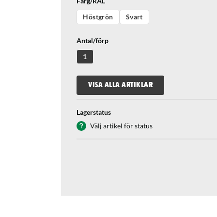
Färg/RAL
Höstgrön
Svart
Antal/förp
1
VISA ALLA ARTIKLAR
Lagerstatus
Välj artikel för status