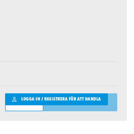
Qantity
LOGGA IN / REGISTRERA FÖR ATT HANDLA
LÄGG I VARUKORGEN