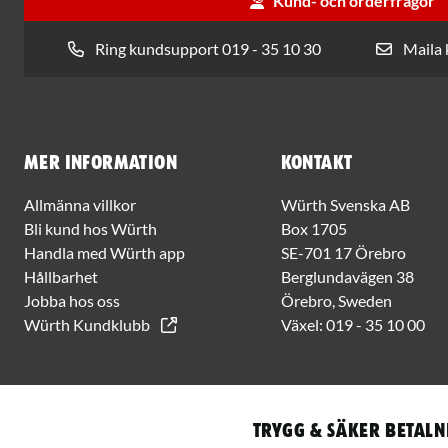
Kund- och orderfrågor
Ring kundsupport 019 - 35 10 30
Maila
Mer information
Kontakt
Allmänna villkor
Würth Svenska AB
Bli kund hos Würth
Box 1705
Handla med Würth app
SE-701 17 Örebro
Hållbarhet
Berglundavägen 38
Jobba hos oss
Örebro, Sweden
Würth Kundklubb
Växel:
019 - 35 10 00
Trygg & säker betaln