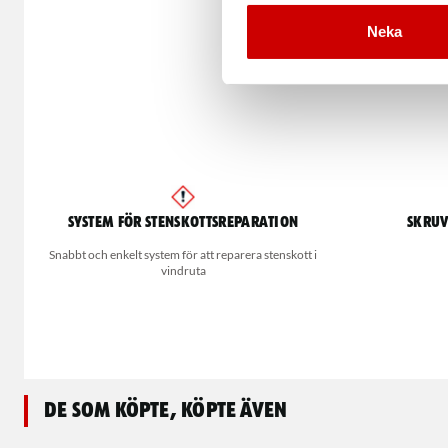
Neka
System för stenskottsreparation
Skruv
Snabbt och enkelt system för att reparera stenskott i
vindruta
De som köpte, köpte även