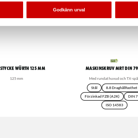
Godkänn urval
stycke Würth 125 mm
Maskinskruv MRT DIN 7
125 mm
Med rundat huvud och TX-spå
Stål
8.8 Draghållfasthet
Förzinkad FZB (A2K)
DIN 7
ISO 14583