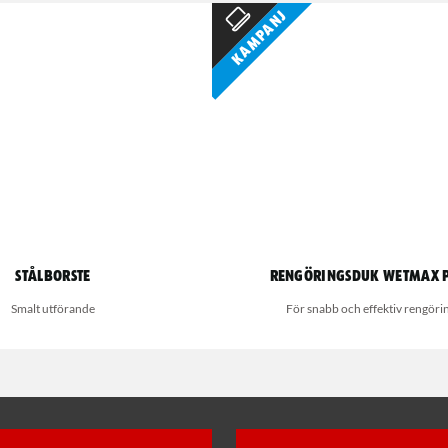
Kampanj
Stålborste
Rengöringsduk Wetmax 
Smalt utförande
För snabb och effektiv rengöri