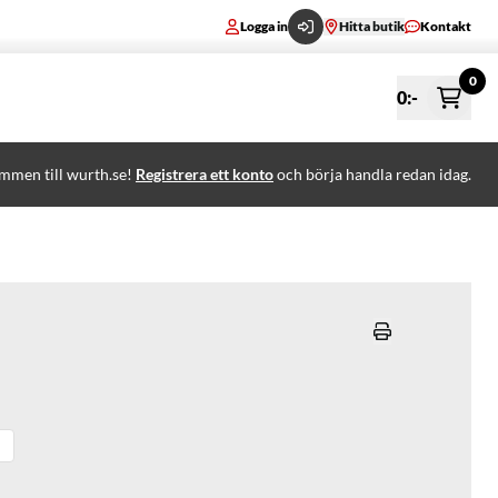
Logga in
Hitta butik
Kontakt
0
0
:-
mmen till wurth.se!
Registrera ett konto
och börja handla redan idag.