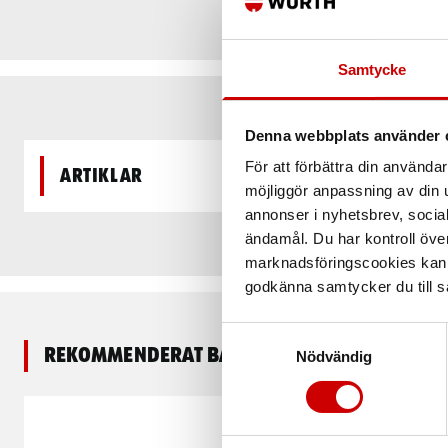
Samtycke
Denna webbplats använder 
För att förbättra din använd
Artiklar
möjliggör anpassning av din u
annonser i nyhetsbrev, socia
ändamål. Du har kontroll öve
marknadsföringscookies kan i
godkänna samtycker du till så
Samtyckesval
Rekommenderat baserat på vald produkt
Nödvändig