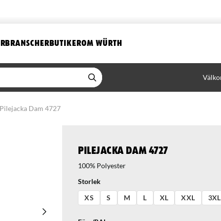
ER
BRANSCHER
BUTIKER
OM WÜRTH
Välko
Pilejacka Dam 4727
Pilejacka Dam 4727
100% Polyester
Storlek
XS
S
M
L
XL
XXL
3XL