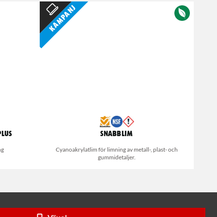
Kampanj
Plus
Snabblim
ng
Cyanoakrylatlim för limning av metall-, plast- och
gummidetaljer.