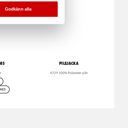
Godkänn alla
985
Pilejacka
r
4729 100% Polyester pile
985