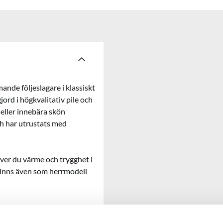
nde följeslagare i klassiskt
ord i högkvalitativ pile och
 eller innebära skön
ch har utrustats med
över du värme och trygghet i
 Finns även som herrmodell