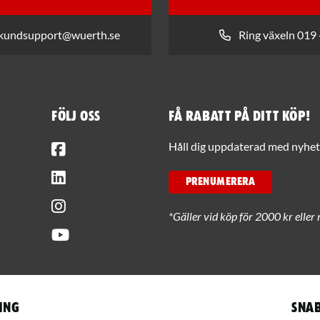
 kundsupport@wuerth.se
Ring växeln 019 
Följ oss
Få rabatt på ditt köp!
Facebook
Håll dig uppdaterad med nyhets
LinkedIn
PRENUMERERA
Instagram
*Gäller vid köp för 2000 kr eller 
Youtube
ing
Snab