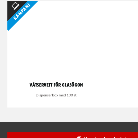
Kampanj
Våtservett för glasögon
Dispenserbox med 100 st.