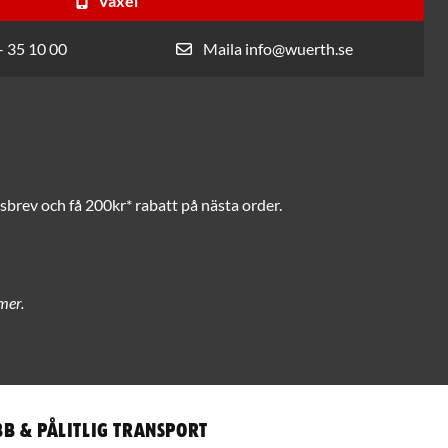
Växel
- 35 10 00
Maila info@wuerth.se
brev och få 200kr* rabatt på nästa order.
mer.
b & pålitlig transport