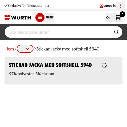
Exklusivt för företagskunder
Logga in
0
0
:-
MENY
Hem
...
Stickad jacka med softshell 5940
Stickad jacka med softshell 5940
97% polyester, 3% elastan