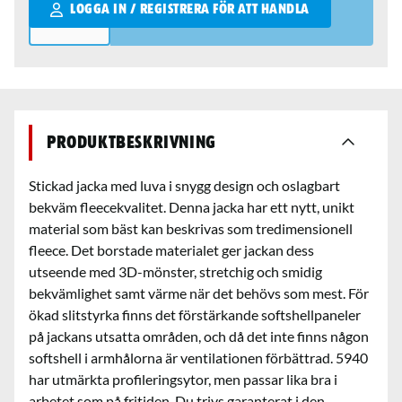
Qantity
LOGGA IN / REGISTRERA FÖR ATT HANDLA
Produktbeskrivning
Stickad jacka med luva i snygg design och oslagbart
bekväm fleecekvalitet. Denna jacka har ett nytt, unikt
material som bäst kan beskrivas som tredimensionell
fleece. Det borstade materialet ger jackan dess
utseende med 3D-mönster, stretchig och smidig
bekvämlighet samt värme när det behövs som mest. För
ökad slitstyrka finns det förstärkande softshellpaneler
på jackans utsatta områden, och då det inte finns någon
softshell i armhålorna är ventilationen förbättrad. 5940
har utmärkta profileringsytor, men passar lika bra i
arbetet som på fritiden. Du trivs garanterat i den