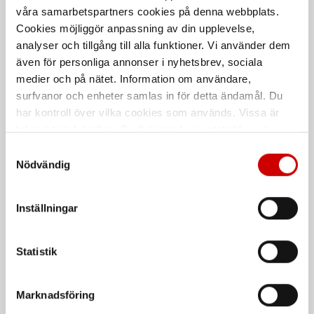
våra samarbetspartners cookies på denna webbplats.
Cookies möjliggör anpassning av din upplevelse,
analyser och tillgång till alla funktioner. Vi använder dem
Softshelljacka reflex 4749
Industrijacka stretch
även för personliga annonser i nyhetsbrev, sociala
4444
medier och på nätet. Information om användare,
92% polyester, 8% elastan
64% polyester, 33% bomull, 3%
surfvanor och enheter samlas in för detta ändamål. Du
stretch
har kontroll över vilka cookies som används. Vissa är
tekniskt nödvändiga. Godkännande av statistik- och
marknadsföringscookies kan innebära dataöverföring till
Samtyckesval
länder utanför EU med olika dataskyddsnormer. Genom
Nödvändig
att godkänna samtycker du till sådana överföringar. Läs
vår Integritetspolicy för mer information.
Inställningar
Statistik
Softshelljacka 4752
Vindtät fleecejacka 4955
4752 100% polyester
100% polyester
Marknadsföring
De som köpte, köpte även