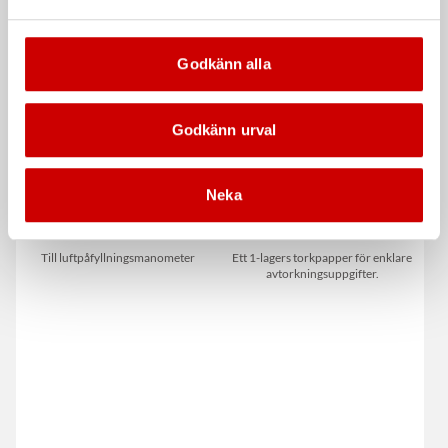
Godkänn alla
Godkänn urval
Neka
Snabbnippel
Tork Basic brun W1
Till luftpåfyllningsmanometer
Ett 1-lagers torkpapper för enklare
avtorkningsuppgifter.