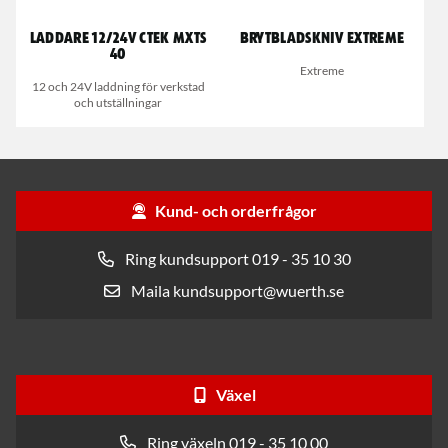
Laddare 12/24V CTEK MXTS
Brytbladskniv Extreme
40
Extreme
12 och 24V laddning för verkstad
och utställningar
Kund- och orderfrågor
Ring kundsupport 019 - 35 10 30
Maila kundsupport@wuerth.se
Växel
Ring växeln 019 - 35 10 00