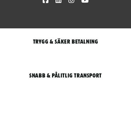
Trygg & säker betalning
Snabb & pålitlig transport
Qantity
LOGGA IN / REGISTRERA FÖR ATT HANDLA