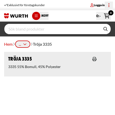
Exklusivt för företagskunder
Logga in
0
0
:-
MENY
Hem
...
Tröja 3335
Tröja 3335
3335 55% Bomull, 45% Polyester