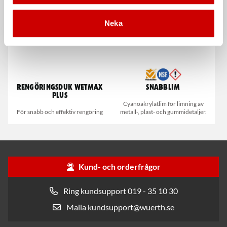
Kampanj
Kampanj
Neka
Rengöringsduk Wetmax
Snabblim
Plus
Cyanoakrylatlim för limning av
För snabb och effektiv rengöring
metall-, plast- och gummidetaljer.
Kund- och orderfrågor
Ring kundsupport 019 - 35 10 30
Maila kundsupport@wuerth.se