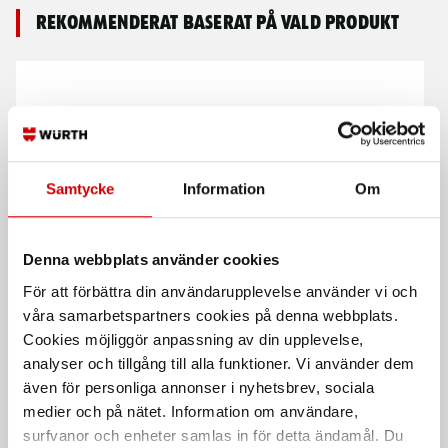
Rekommenderat baserat på vald produkt
Samtycke
Information
Om
Klädseltvätt SEG 10
Sweatshirt 3340
Denna webbplats använder cookies
Compact
100% Bomull
För att förbättra din användarupplevelse använder vi och
Våt- och torrdammsugare
våra samarbetspartners cookies på denna webbplats.
Cookies möjliggör anpassning av din upplevelse,
analyser och tillgång till alla funktioner. Vi använder dem
även för personliga annonser i nyhetsbrev, sociala
medier och på nätet. Information om användare,
surfvanor och enheter samlas in för detta ändamål. Du