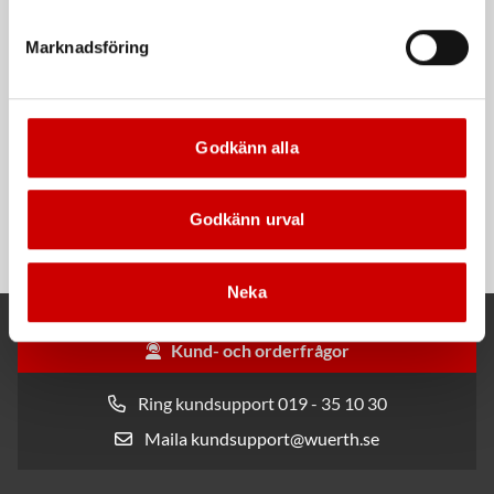
Kampanj
Kampanj
Marknadsföring
Godkänn alla
Rengöringsduk Wetmax
Snabblim
Plus
Cyanoakrylatlim för limning av
Godkänn urval
För snabb och effektiv rengöring
metall-, plast- och gummidetaljer.
Neka
Kund- och orderfrågor
Ring kundsupport 019 - 35 10 30
Maila kundsupport@wuerth.se