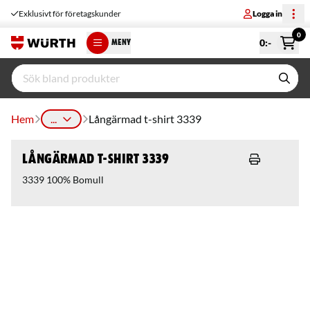
Exklusivt för företagskunder
Logga in
0
0
:-
MENY
Hem
...
Långärmad t-shirt 3339
Långärmad t-shirt 3339
3339 100% Bomull