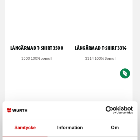
Långärmad T-shirt 3500
Långärmad T-shirt 3314
3500 100% bomull
3314 100% Bomull
Tröja 3335
Insexskruv MC6S FZB
Samtycke
Information
Om
3335 55% Bomull, 45% Polyester
Med cylindriskt huvud