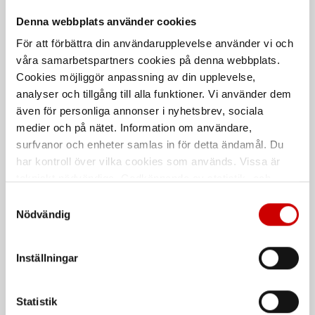
Stål
8.8 Draghållfasthet
Denna webbplats använder cookies
Förzinkad FZB (A2K)
För att förbättra din användarupplevelse använder vi och
DIN 912
ISO 4762
våra samarbetspartners cookies på denna webbplats.
Cookies möjliggör anpassning av din upplevelse,
analyser och tillgång till alla funktioner. Vi använder dem
De som köpte, köpte även
även för personliga annonser i nyhetsbrev, sociala
medier och på nätet. Information om användare,
Kampanj
surfvanor och enheter samlas in för detta ändamål. Du
har kontroll över vilka cookies som används. Vissa är
tekniskt nödvändiga. Godkännande av statistik- och
marknadsföringscookies kan innebära dataöverföring till
Samtyckesval
länder utanför EU med olika dataskyddsnormer. Genom
Nödvändig
att godkänna samtycker du till sådana överföringar. Läs
vår Integritetspolicy för mer information.
Våtservett för glasögon
Stålborste
Inställningar
Dispenserbox med 100 st.
Smalt utförande
Statistik