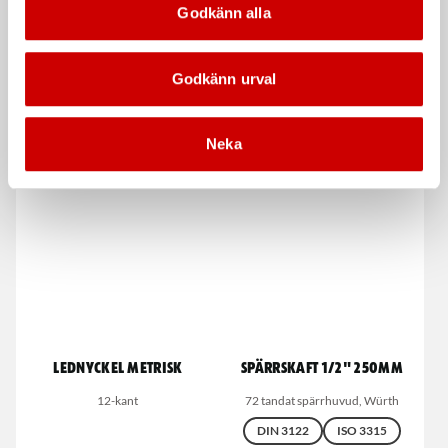
Godkänn alla
Godkänn urval
Nyckeltags
Märkpenna rund spets
Neka
Polypropen material
Permanent med rund spets
Lednyckel metrisk
Spärrskaft 1/2" 250mm
12-kant
72 tandat spärrhuvud, Würth
DIN 3122
ISO 3315