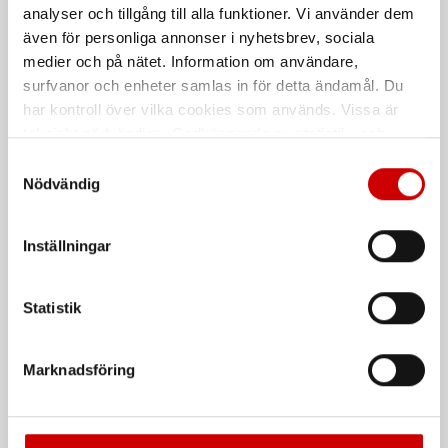
72 tandat spärrhuvud, Würth
Permanent med rund spets
analyser och tillgång till alla funktioner. Vi använder dem
DIN 3122
ISO 3315
även för personliga annonser i nyhetsbrev, sociala
medier och på nätet. Information om användare,
surfvanor och enheter samlas in för detta ändamål. Du
har kontroll över vilka cookies som används. Vissa är
tekniskt nödvändiga. Godkännande av statistik- och
marknadsföringscookies kan innebära dataöverföring till
Samtyckesval
länder utanför EU med olika dataskyddsnormer. Genom
Nödvändig
att godkänna samtycker du till sådana överföringar. Läs
vår Integritetspolicy för mer information.
Inställningar
Lednyckel metrisk
Nyckeltags
12-kant
Polypropen material
Statistik
De som köpte, köpte även
Marknadsföring