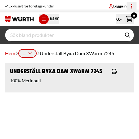
Exklusivt för företagskunder
Logga in
0
0
:-
MENY
Hem
...
Underställ Byxa Dam XWarm 7245
Underställ Byxa Dam XWarm 7245
100% Merinoull