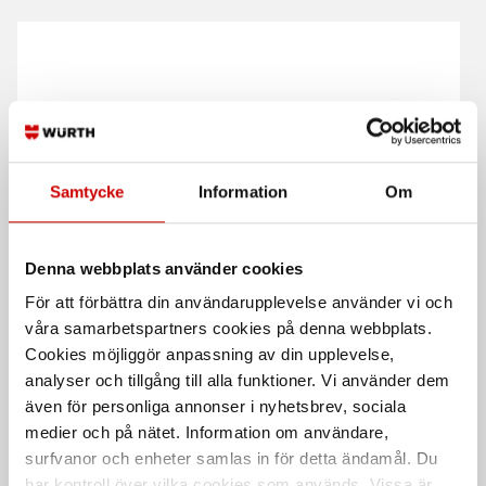
Samtycke
Information
Om
Underställ set LIGHT
Underställ tröja WARM
4897
6810 100% polyester
Denna webbplats använder cookies
100% merinoull
För att förbättra din användarupplevelse använder vi och
våra samarbetspartners cookies på denna webbplats.
Cookies möjliggör anpassning av din upplevelse,
analyser och tillgång till alla funktioner. Vi använder dem
även för personliga annonser i nyhetsbrev, sociala
medier och på nätet. Information om användare,
surfvanor och enheter samlas in för detta ändamål. Du
har kontroll över vilka cookies som används. Vissa är