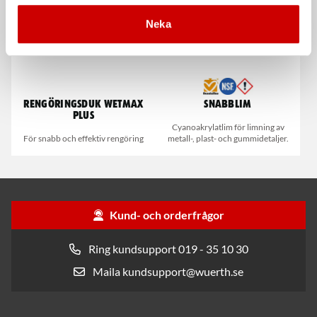
Neka
Rengöringsduk Wetmax
Snabblim
Plus
Cyanoakrylatlim för limning av
För snabb och effektiv rengöring
metall-, plast- och gummidetaljer.
Kund- och orderfrågor
Ring kundsupport 019 - 35 10 30
Maila kundsupport@wuerth.se