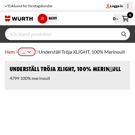
Exklusivt för företagskunder
Logga in
0
0
:-
MENY
Hem
...
Underställ Tröja XLIGHT, 100% Merinoull
Underställ Tröja XLIGHT, 100% Merinoull
4799 100% merinoull