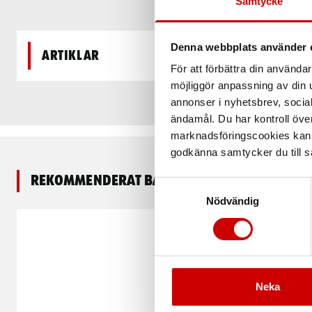
Samtycke
Denna webbplats använder 
Artiklar
För att förbättra din använd
möjliggör anpassning av din u
annonser i nyhetsbrev, socia
ändamål. Du har kontroll öve
marknadsföringscookies kan i
godkänna samtycker du till så
Rekommenderat baserat på vald produkt
Samtyckesval
Nödvändig
Kampanj
Neka