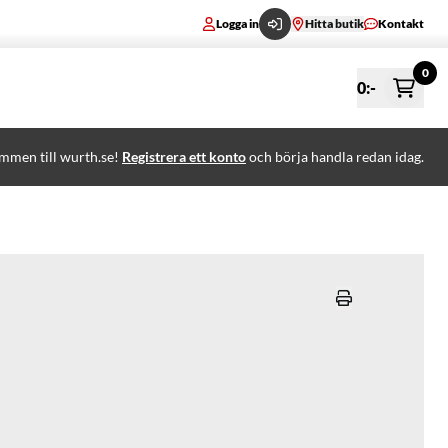
Logga in
Hitta butik
Kontakt
0
0
:-
mmen till wurth.se!
Registrera ett konto
och börja handla redan idag.