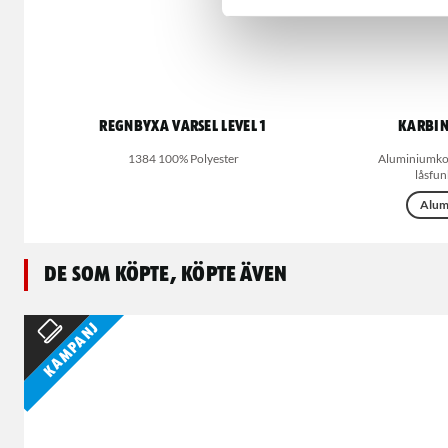
Regnbyxa varsel LEVEL 1
Karbin
1384 100% Polyester
Aluminiumkons
låsfun
Alum
De som köpte, köpte även
Kampanj