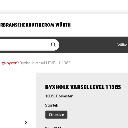
ER
BRANSCHER
BUTIKER
OM WÜRTH
Välko
liga byxor
Byxholk varsel LEVEL 1 1385
Byxholk varsel LEVEL 1 1385
100% Polyester
Storlek
Onesize