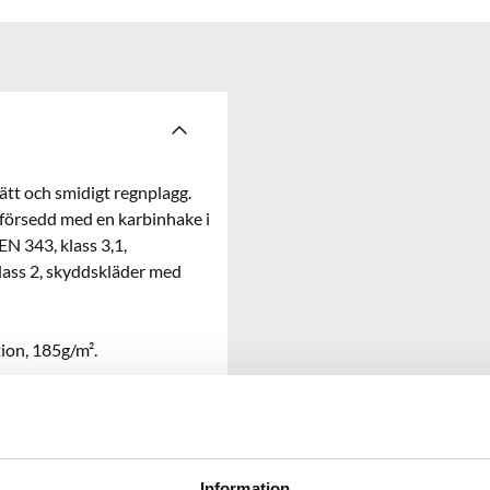
lätt och smidigt regnplagg.
 försedd med en karbinhake i
 EN 343, klass 3,1,
lass 2, skyddskläder med
ion, 185g/m².
Information