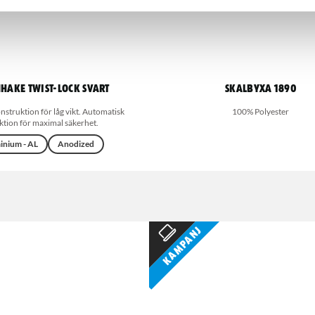
hake Twist-Lock svart
Skalbyxa 1890
truktion för låg vikt. Automatisk
100% Polyester
ktion för maximal säkerhet.
inium - AL
Anodized
Kampanj