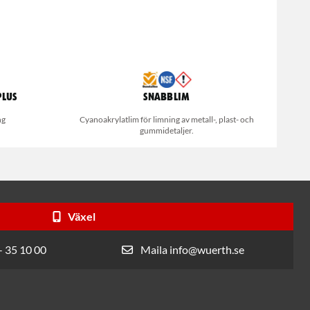
Plus
Snabblim
ng
Cyanoakrylatlim för limning av metall-, plast- och
gummidetaljer.
Växel
- 35 10 00
Maila info@wuerth.se