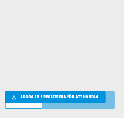
Qantity
LOGGA IN / REGISTRERA FÖR ATT HANDLA
LÄGG I VARUKORGEN