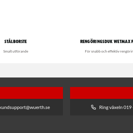
Stålborste
Rengöringsduk Wetmax 
Smalt utförande
För snabb och effektiv rengöri
 kundsupport@wuerth.se
Ring växeln 019 