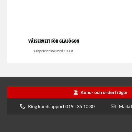
Våtservett för glasögon
Dispenserbox med 100 st.
Kund- och orderfrågor
Ring kundsupport 019 - 35 10 30
Maila