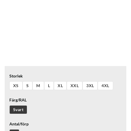
Storlek
XS
S
M
L
XL
XXL
3XL
4XL
Färg/RAL
Svart
Antal/förp