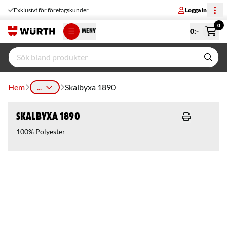
Exklusivt för företagskunder
Logga in
0
0
:-
MENY
Hem
...
Skalbyxa 1890
Skalbyxa 1890
100% Polyester