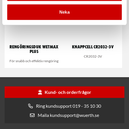
Kampanj
Neka
Rengöringsduk Wetmax
Knappcell CR2032-3V
Plus
CR2032-3V
För snabb och effektiv rengöring
Kund- och orderfrågor
Ring kundsupport 019 - 35 10 30
Maila kundsupport@wuerth.se