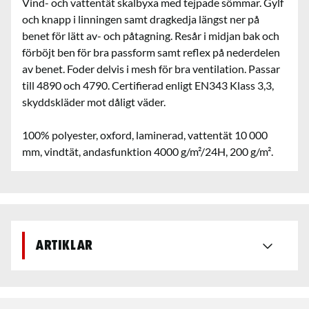
Vind- och vattentät skalbyxa med tejpade sömmar. Gylf
och knapp i linningen samt dragkedja längst ner på
benet för lätt av- och påtagning. Resår i midjan bak och
förböjt ben för bra passform samt reflex på nederdelen
av benet. Foder delvis i mesh för bra ventilation. Passar
till 4890 och 4790. Certifierad enligt EN343 Klass 3,3,
skyddskläder mot dåligt väder.
100% polyester, oxford, laminerad, vattentät 10 000
mm, vindtät, andasfunktion 4000 g/m²/24H, 200 g/m².
Artiklar