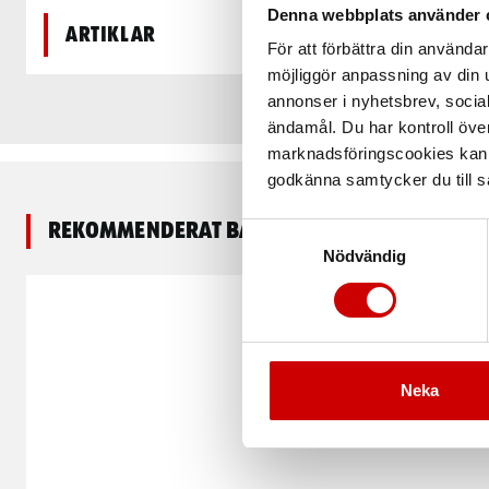
Denna webbplats använder 
Artiklar
För att förbättra din använd
möjliggör anpassning av din u
annonser i nyhetsbrev, socia
ändamål. Du har kontroll öve
marknadsföringscookies kan i
godkänna samtycker du till så
Rekommenderat baserat på vald produkt
Samtyckesval
Nödvändig
Neka