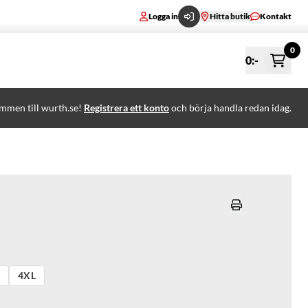
Logga in
Hitta butik
Kontakt
0
0
:-
mmen till wurth.se!
Registrera ett konto
och börja handla redan idag.
4XL