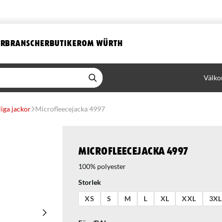
ER
BRANSCHER
BUTIKER
OM WÜRTH
Välko
iga jackor
Microfleecejacka 4997
Microfleecejacka 4997
100% polyester
Storlek
XS
S
M
L
XL
XXL
3XL