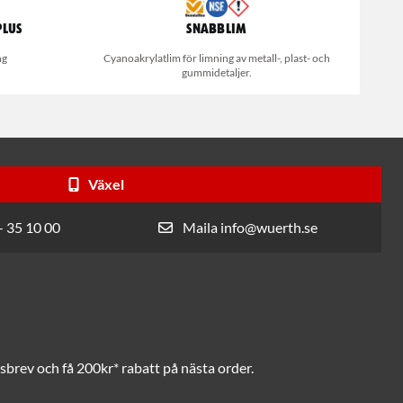
Plus
Snabblim
ng
Cyanoakrylatlim för limning av metall-, plast- och
gummidetaljer.
Växel
- 35 10 00
Maila info@wuerth.se
brev och få 200kr* rabatt på nästa order.