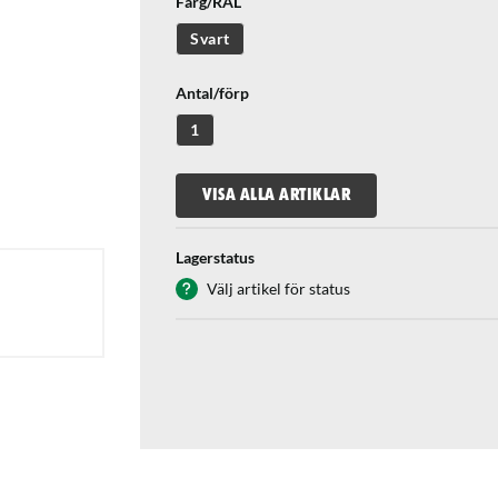
Färg/RAL
Svart
Antal/förp
1
VISA ALLA ARTIKLAR
Lagerstatus
Välj artikel för status