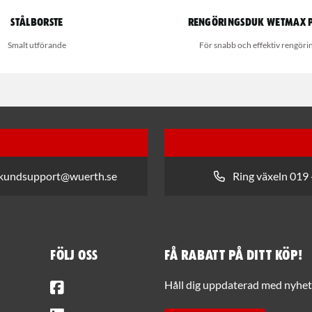
Stålborste
Rengöringsduk Wetmax 
Smalt utförande
För snabb och effektiv rengöri
 kundsupport@wuerth.se
Ring växeln 019 
Följ oss
Få rabatt på ditt köp!
Facebook
Håll dig uppdaterad med nyhets