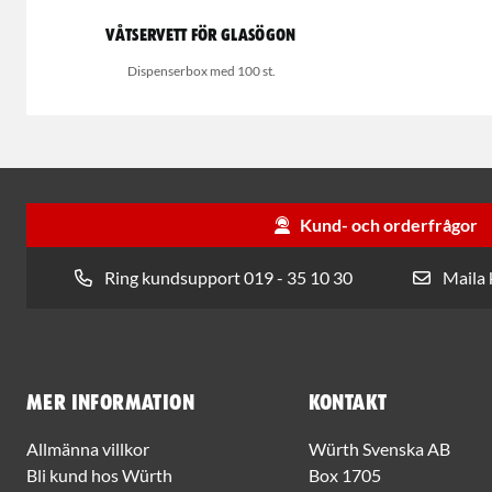
Våtservett för glasögon
Dispenserbox med 100 st.
Kund- och orderfrågor
Ring kundsupport 019 - 35 10 30
Maila
Mer information
Kontakt
Allmänna villkor
Würth Svenska AB
Bli kund hos Würth
Box 1705