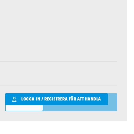
Qantity
LOGGA IN / REGISTRERA FÖR ATT HANDLA
LÄGG I VARUKORGEN