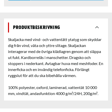
Produktbeskrivning
Skaljacka med vind- och vattentätt ytatyg som skyddar
dig från vind, väta och yttre slitage. Skaljackan
interagerar med de övriga klädlagren genom att släppa
ut fukt. Kardborrelås i manschetter. Dragsko och
stoppers i nederkant. Avtagbar huva med meshfoder. En
innerficka och en invändig telefonficka. Förlängt
ryggslut för att du ska bibehålla värmen.
100% polyester, oxford, laminerad, vattentät 10 000
mm, vindtät, andasfunktion 4000 g/m²/24H, 200g/m².