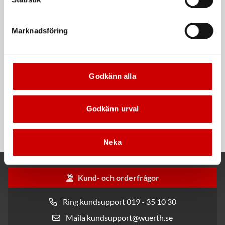
Kampanj
Kampanj
Marknadsföring
Godkänn alla
Rengöringsduk Wetmax
Snabblim
Plus
Godkänn urval
Cyanoakrylatlim för limning av
För snabb och effektiv rengöring
metall-, plast- och gummidetaljer.
Neka
Kund- och orderfrågor
Ring kundsupport 019 - 35 10 30
Maila kundsupport@wuerth.se