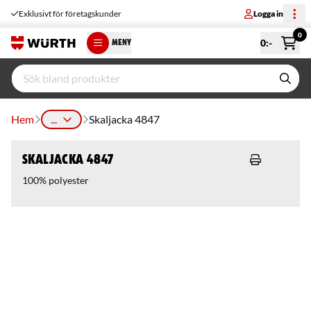
Exklusivt för företagskunder
Logga in
0
0
:-
MENY
Hem
...
Skaljacka 4847
Skaljacka 4847
100% polyester