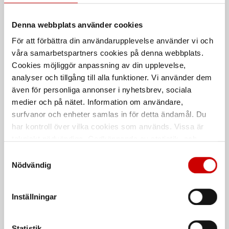
Denna webbplats använder cookies
Vinterjacka pilotmodell
Skaljacka 4988
För att förbättra din användarupplevelse använder vi och
4805
våra samarbetspartners cookies på denna webbplats.
100% polyester
70% polyester, 30% bomull
Cookies möjliggör anpassning av din upplevelse,
analyser och tillgång till alla funktioner. Vi använder dem
De som köpte, köpte även
även för personliga annonser i nyhetsbrev, sociala
medier och på nätet. Information om användare,
surfvanor och enheter samlas in för detta ändamål. Du
Kampanj
har kontroll över vilka cookies som används. Vissa är
tekniskt nödvändiga. Godkännande av statistik- och
marknadsföringscookies kan innebära dataöverföring till
Samtyckesval
länder utanför EU med olika dataskyddsnormer. Genom
Nödvändig
att godkänna samtycker du till sådana överföringar. Läs
vår Integritetspolicy för mer information.
Inställningar
Stålborste
Våtservett för glasögon
Smalt utförande
Dispenserbox med 100 st.
Statistik