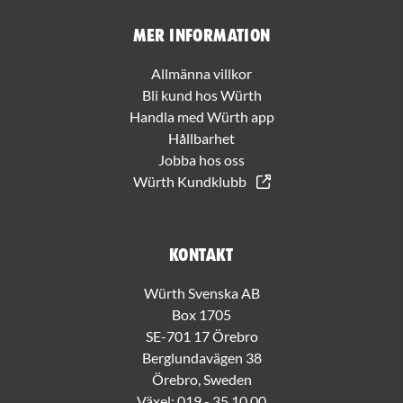
Mer information
Allmänna villkor
Bli kund hos Würth
Handla med Würth app
Hållbarhet
Jobba hos oss
Würth Kundklubb
Kontakt
Würth Svenska AB
Box 1705
SE-701 17 Örebro
Berglundavägen 38
Örebro, Sweden
Växel:
019 - 35 10 00