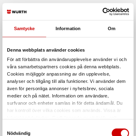
Rekommenderat baserat på vald produkt
Samtycke
Information
Om
Denna webbplats använder cookies
För att förbättra din användarupplevelse använder vi och
våra samarbetspartners cookies på denna webbplats.
Cookies möjliggör anpassning av din upplevelse,
Vinterjacka 4881
Vinterjacka 4499
analyser och tillgång till alla funktioner. Vi använder dem
4881 100% polyester
4499 65% polyester, 35% bomull
även för personliga annonser i nyhetsbrev, sociala
medier och på nätet. Information om användare,
surfvanor och enheter samlas in för detta ändamål. Du
har kontroll över vilka cookies som används. Vissa är
tekniskt nödvändiga. Godkännande av statistik- och
marknadsföringscookies kan innebära dataöverföring till
Samtyckesval
länder utanför EU med olika dataskyddsnormer. Genom
Nödvändig