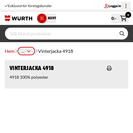
Exklusivt för företagskunder
Logga in
0
0
:-
MENY
Hem
...
Vinterjacka 4918
Vinterjacka 4918
4918 100% polyester