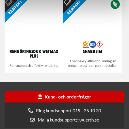
Kampanj
Kampanj
Rengöringsduk Wetmax
Snabblim
Plus
Cyanoakrylatlim för limning av
För snabb och effektiv rengöring
metall-, plast- och gummidetaljer.
Kund- och orderfrågor
Ring kundsupport 019 - 35 10 30
Maila kundsupport@wuerth.se