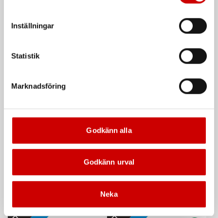
att godkänna samtycker du till sådana överföringar. Läs
vår Integritetspolicy för mer information.
Inställningar
Vinterjacka MODYF Nordic
Digital däckmanometer
0-12 bar
Varm och komfortabel kvalitet i hög
andel återvunnet material.
Digital, 0-12 bar, svart
Statistik
De som köpte, köpte även
Marknadsföring
Kampanj
Godkänn alla
Godkänn urval
Våtservett för glasögon
Stålborste
Neka
Dispenserbox med 100 st.
Smalt utförande