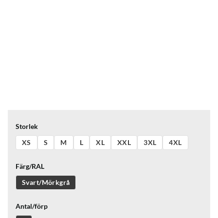
Storlek
XS
S
M
L
XL
XXL
3XL
4XL
Färg/RAL
Svart/Mörkgrå
Antal/förp