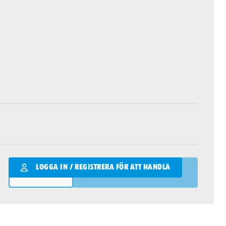
Qantity
LOGGA IN / REGISTRERA FÖR ATT HANDLA
LÄGG I VARUKORGEN