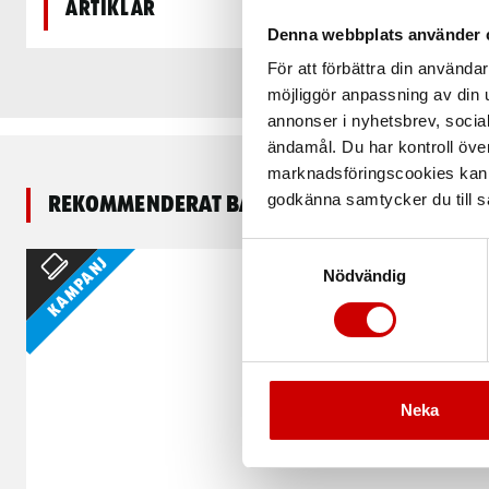
Artiklar
Denna webbplats använder 
För att förbättra din använd
möjliggör anpassning av din u
annonser i nyhetsbrev, socia
ändamål. Du har kontroll öve
marknadsföringscookies kan i
godkänna samtycker du till så
Rekommenderat baserat på vald produkt
Samtyckesval
Kampanj
Nödvändig
Neka