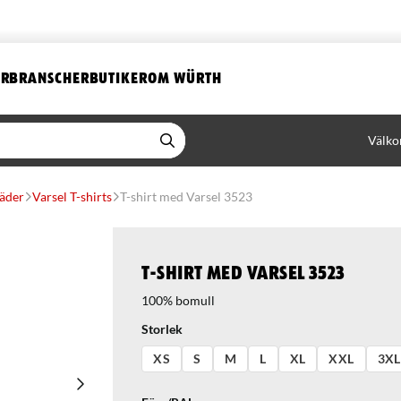
ER
BRANSCHER
BUTIKER
OM WÜRTH
Välko
läder
Varsel T-shirts
T-shirt med Varsel 3523
T-shirt med Varsel 3523
100% bomull
Storlek
XS
S
M
L
XL
XXL
3XL