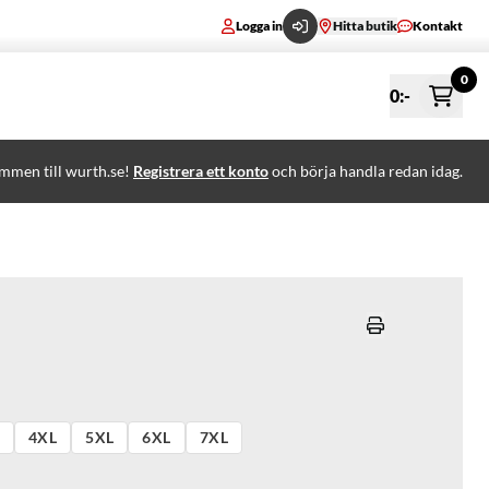
Logga in
Hitta butik
Kontakt
0
0
:-
mmen till wurth.se!
Registrera ett konto
och börja handla redan idag.
4XL
5XL
6XL
7XL