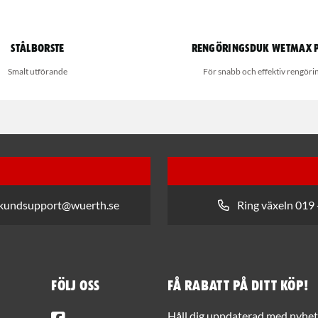
Stålborste
Rengöringsduk Wetmax 
Smalt utförande
För snabb och effektiv rengöri
 kundsupport@wuerth.se
Ring växeln 019 
Följ oss
Få rabatt på ditt köp!
Facebook
Håll dig uppdaterad med nyhets