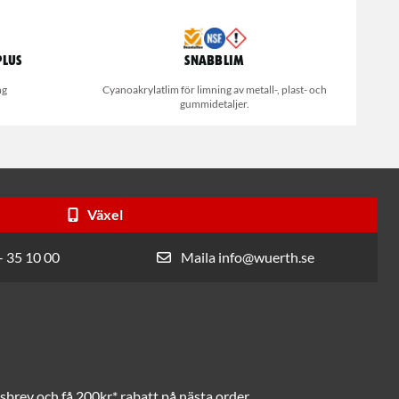
Plus
Snabblim
ng
Cyanoakrylatlim för limning av metall-, plast- och
gummidetaljer.
Växel
- 35 10 00
Maila info@wuerth.se
brev och få 200kr* rabatt på nästa order.