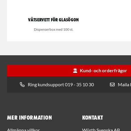
Våtservett för glasögon
Dispenserbox med 100 st.
Kund- och orderfrågor
Ring kundsupport 019 - 35 10 30
Maila
Mer information
Kontakt
Allmänna villkor
Würth Svenska AB