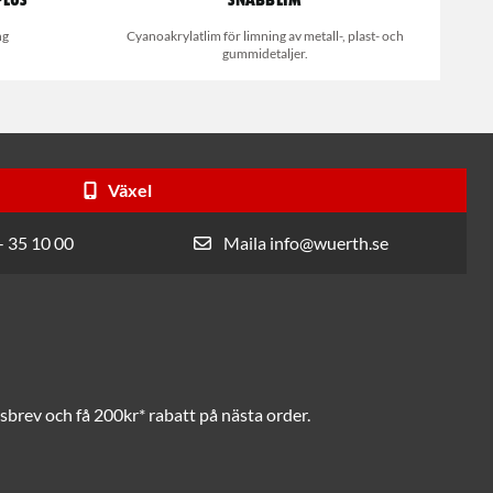
Plus
Snabblim
ng
Cyanoakrylatlim för limning av metall-, plast- och
gummidetaljer.
Växel
- 35 10 00
Maila info@wuerth.se
brev och få 200kr* rabatt på nästa order.