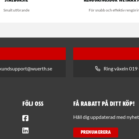
Stålborste
Rengöringsduk Wetmax 
Smalt utförande
För snabb och effektiv rengöri
 kundsupport@wuerth.se
Ring växeln 019 
Följ oss
Få rabatt på ditt köp!
Facebook
Håll dig uppdaterad med nyhets
LinkedIn
PRENUMERERA