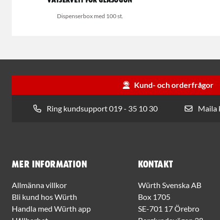
Våtservett för glasögon
Dispenserbox med 100 st.
Kund- och orderfrågor
Ring kundsupport 019 - 35 10 30
Maila
Mer information
Kontakt
Allmänna villkor
Würth Svenska AB
Bli kund hos Würth
Box 1705
Handla med Würth app
SE-701 17 Örebro