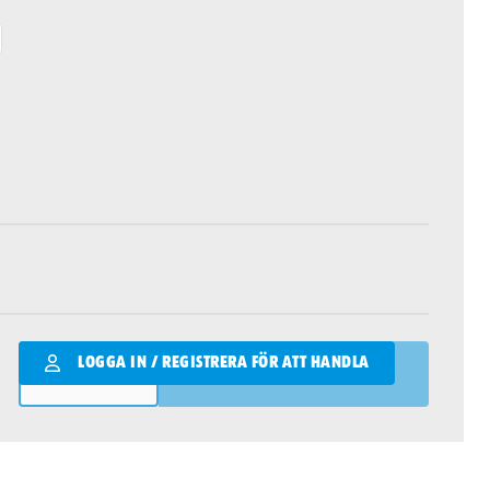
Qantity
LOGGA IN / REGISTRERA FÖR ATT HANDLA
LÄGG I VARUKORGEN