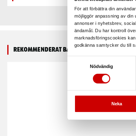
För att förbättra din använd
möjliggör anpassning av din u
annonser i nyhetsbrev, socia
ändamål. Du har kontroll öve
marknadsföringscookies kan i
godkänna samtycker du till så
Rekommenderat baserat på vald produkt
Samtyckesval
Nödvändig
Neka