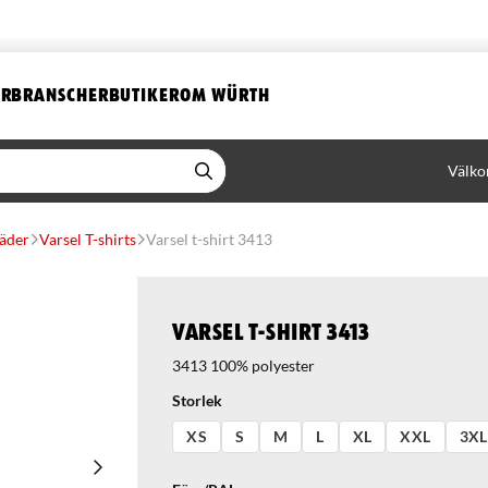
ER
BRANSCHER
BUTIKER
OM WÜRTH
Välko
läder
Varsel T-shirts
Varsel t-shirt 3413
Varsel t-shirt 3413
3413 100% polyester
Storlek
XS
S
M
L
XL
XXL
3XL