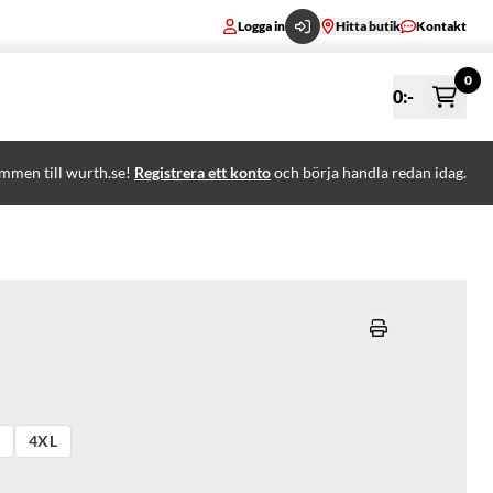
Logga in
Hitta butik
Kontakt
0
0
:-
mmen till wurth.se!
Registrera ett konto
och börja handla redan idag.
4XL