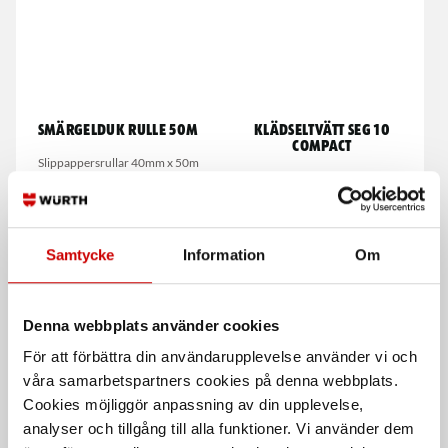
Smärgelduk rulle 50m
Klädseltvätt SEG 10
Compact
Slippappersrullar 40mm x 50m
Våt- och torrdammsugare
Samtycke
Information
Om
Denna webbplats använder cookies
För att förbättra din användarupplevelse använder vi och
våra samarbetspartners cookies på denna webbplats.
Insexskruv MK6SF FZB 10.9
Svarta nitrilhandskar
Cookies möjliggör anpassning av din upplevelse,
Med rundat huvud och fläns.
Nitrilhandskar för engångsbruk
analyser och tillgång till alla funktioner. Vi använder dem