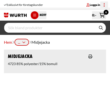
Exklusivt för företagskunder
Logga in
0
0
:-
MENY
Hem
...
Midjejacka
Midjejacka
4723 85% polyester/15% bomull