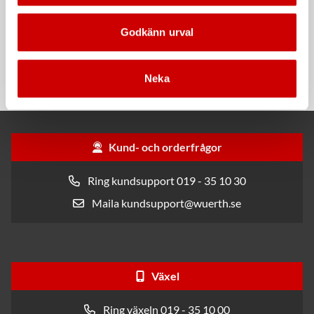
Godkänn urval
Rengöringsduk Wetmax
Snabblim
Plus
Cyanoakrylatlim för limning av
För snabb och effektiv rengöring
metall-, plast- och gummidetaljer.
Neka
Kund- och orderfrågor
Ring kundsupport 019 - 35 10 30
Maila kundsupport@wuerth.se
Växel
Ring växeln 019 - 35 10 00