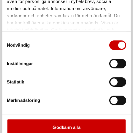
även för personliga annonser i nyhetsbrev, sociala
De som köpte, köpte även
medier och på nätet. Information om användare,
surfvanor och enheter samlas in för detta ändamål. Du
har kontroll över vilka cookies som används. Vissa är
Kampanj
tekniskt nödvändiga. Godkännande av statistik- och
marknadsföringscookies kan innebära dataöverföring till
Samtyckesval
länder utanför EU med olika dataskyddsnormer. Genom
Nödvändig
att godkänna samtycker du till sådana överföringar. Läs
vår Integritetspolicy för mer information.
Inställningar
Våtservett för glasögon
Stålborste
Statistik
Dispenserbox med 100 st.
Smalt utförande
Kampanj
Kampanj
Marknadsföring
Godkänn alla