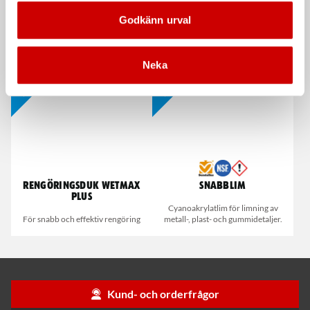
Stålborste
Våtservett för glasögon
Godkänn urval
Smalt utförande
Dispenserbox med 100 st.
Neka
Kampanj
Kampanj
Rengöringsduk Wetmax
Snabblim
Plus
Cyanoakrylatlim för limning av
För snabb och effektiv rengöring
metall-, plast- och gummidetaljer.
Kund- och orderfrågor