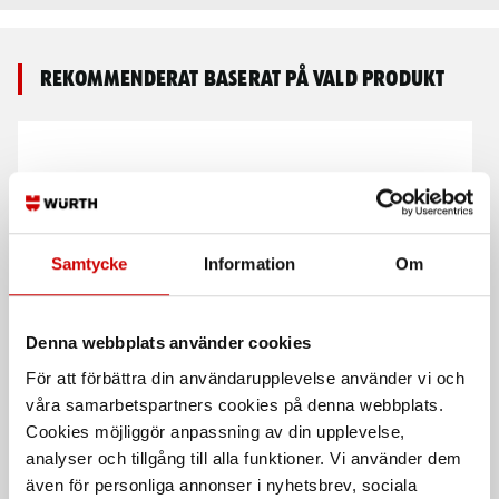
Rekommenderat baserat på vald produkt
Samtycke
Information
Om
Klädseltvätt SEG 10
Brakecleaner
Denna webbplats använder cookies
Compact
universalrengöring
För att förbättra din användarupplevelse använder vi och
Våt- och torrdammsugare
Prisvärd universalrengöring och
bromsrengöring.
våra samarbetspartners cookies på denna webbplats.
Cookies möjliggör anpassning av din upplevelse,
analyser och tillgång till alla funktioner. Vi använder dem
även för personliga annonser i nyhetsbrev, sociala