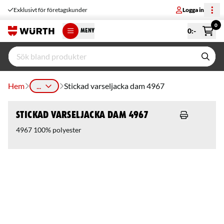
Exklusivt för företagskunder
Logga in
0
0
:-
MENY
Hem
...
Stickad varseljacka dam 4967
Stickad varseljacka dam 4967
4967 100% polyester