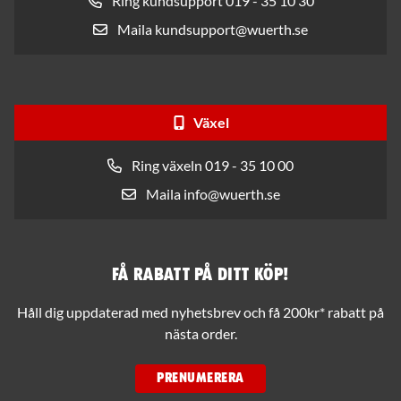
Ring kundsupport 019 - 35 10 30
Maila kundsupport@wuerth.se
Växel
Ring växeln 019 - 35 10 00
Maila info@wuerth.se
Få rabatt på ditt köp!
Håll dig uppdaterad med nyhetsbrev och få 200kr* rabatt på
nästa order.
PRENUMERERA