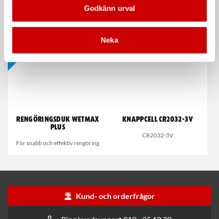
Godkänn urval
Dispenserbox med 100 st.
Smalt utförande
Kampanj
Neka
Rengöringsduk Wetmax
Knappcell CR2032-3V
Plus
CR2032-3V
För snabb och effektiv rengöring
Kund- och orderfrågor