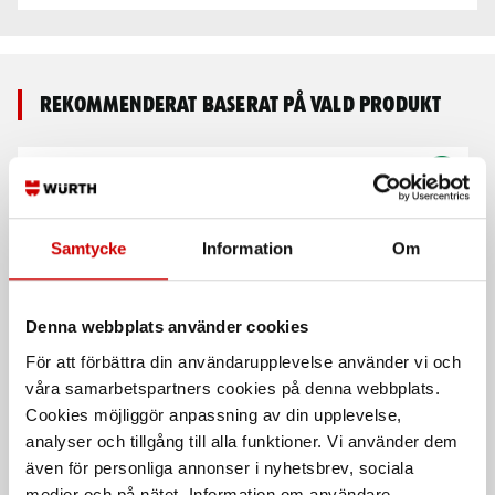
Rekommenderat baserat på vald produkt
Samtycke
Information
Om
Denna webbplats använder cookies
Fodrad fleecejacka varsel
Varseljacka 4838
För att förbättra din användarupplevelse använder vi och
4853
softshell
våra samarbetspartners cookies på denna webbplats.
4853 100% polyester
4838 100% polyester
Cookies möjliggör anpassning av din upplevelse,
analyser och tillgång till alla funktioner. Vi använder dem
även för personliga annonser i nyhetsbrev, sociala
medier och på nätet. Information om användare,