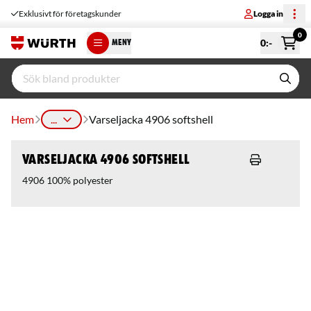
Exklusivt för företagskunder
Logga in
0
0
:-
MENY
Hem
...
Varseljacka 4906 softshell
Varseljacka 4906 softshell
4906 100% polyester