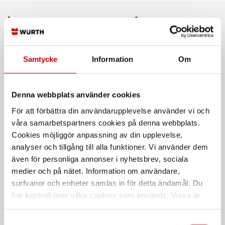
Rekommenderat baserat på vald produkt
Samtycke
Information
Om
Denna webbplats använder cookies
För att förbättra din användarupplevelse använder vi och
våra samarbetspartners cookies på denna webbplats.
Cookies möjliggör anpassning av din upplevelse,
Klädseltvätt SEG 10
Sweatshirt med Varsel
Compact
Full Zip 3567
analyser och tillgång till alla funktioner. Vi använder dem
även för personliga annonser i nyhetsbrev, sociala
Våt- och torrdammsugare
100% Bomull
medier och på nätet. Information om användare,
surfvanor och enheter samlas in för detta ändamål. Du
har kontroll över vilka cookies som används. Vissa är
tekniskt nödvändiga. Godkännande av statistik- och
marknadsföringscookies kan innebära dataöverföring till
Samtyckesval