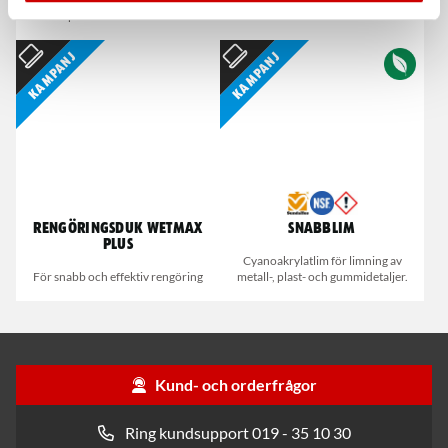
Dispenserbox med 100 st.
Smalt utförande
Kampanj
Kampanj
Rengöringsduk Wetmax
Snabblim
Plus
Cyanoakrylatlim för limning av
För snabb och effektiv rengöring
metall-, plast- och gummidetaljer.
Kund- och orderfrågor
Ring kundsupport 019 - 35 10 30