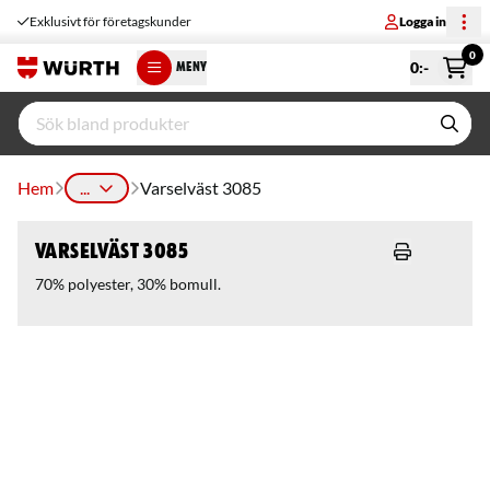
Exklusivt för företagskunder
Logga in
0
0
:-
MENY
Hem
...
Varselväst 3085
Varselväst 3085
70% polyester, 30% bomull.