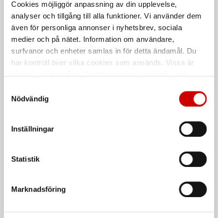
Nitrilhandskar för engångsbruk
Cookies möjliggör anpassning av din upplevelse,
3034 98% polyester, 2% antistat
analyser och tillgång till alla funktioner. Vi använder dem
även för personliga annonser i nyhetsbrev, sociala
Kampanj
medier och på nätet. Information om användare,
surfvanor och enheter samlas in för detta ändamål. Du
har kontroll över vilka cookies som används. Vissa är
tekniskt nödvändiga. Godkännande av statistik- och
marknadsföringscookies kan innebära dataöverföring till
Samtyckesval
länder utanför EU med olika dataskyddsnormer. Genom
Nödvändig
att godkänna samtycker du till sådana överföringar. Läs
Brakecleaner
Montagehandske Softflex
vår Integritetspolicy för mer information.
universalrengöring
Ecoline
Inställningar
Prisvärd universalrengöring och
88% återvunnet material
bromsrengöring.
EN 420
Statistik
De som köpte, köpte även
Marknadsföring