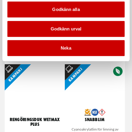
Kampanj
Godkänn alla
Godkänn urval
Våtservett för glasögon
Stålborste
Neka
Dispenserbox med 100 st.
Smalt utförande
Kampanj
Kampanj
Rengöringsduk Wetmax
Snabblim
Plus
Cyanoakrylatlim för limning av