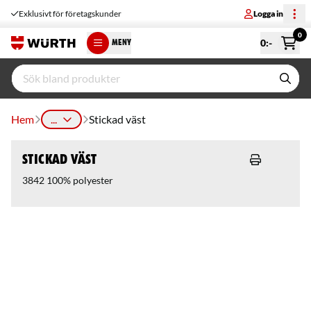
Exklusivt för företagskunder
Logga in
0
0
:-
MENY
Hem
...
Stickad väst
Stickad väst
3842 100% polyester