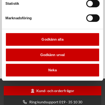
Statistik
Dispenserbox med 100 st.
Smalt utförande
Kampanj
Kampanj
Marknadsföring
Godkänn alla
Rengöringsduk Wetmax
Snabblim
Godkänn urval
Plus
Cyanoakrylatlim för limning av
För snabb och effektiv rengöring
metall-, plast- och gummidetaljer.
Neka
Kund- och orderfrågor
Ring kundsupport 019 - 35 10 30