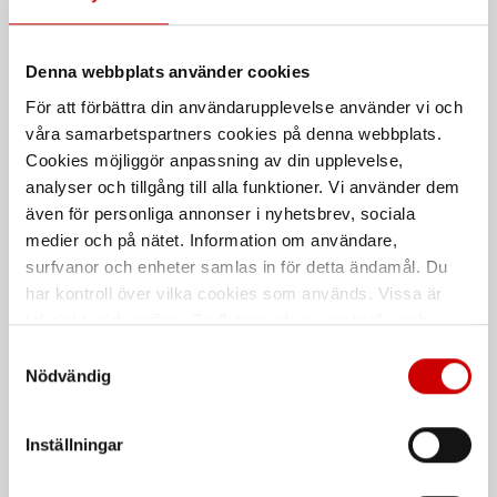
Denna webbplats använder cookies
För att förbättra din användarupplevelse använder vi och
våra samarbetspartners cookies på denna webbplats.
Vinterväst 3899
Microfleecejacka 4721
Cookies möjliggör anpassning av din upplevelse,
65% Polyester, 35% Bomull
100% polyester
analyser och tillgång till alla funktioner. Vi använder dem
även för personliga annonser i nyhetsbrev, sociala
De som köpte, köpte även
medier och på nätet. Information om användare,
surfvanor och enheter samlas in för detta ändamål. Du
Kampanj
har kontroll över vilka cookies som används. Vissa är
tekniskt nödvändiga. Godkännande av statistik- och
marknadsföringscookies kan innebära dataöverföring till
Samtyckesval
länder utanför EU med olika dataskyddsnormer. Genom
Nödvändig
att godkänna samtycker du till sådana överföringar. Läs
vår Integritetspolicy för mer information.
Inställningar
Våtservett för glasögon
Stålborste