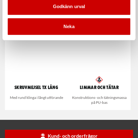
Verktygsbälte, Ergo bälte
Teleskopisk spegel 290-
Godkänn urval
64331-4
740 mm
För Snikki komfortsystem
Teleskopiskt handtag med spegel
30mm (071535730)
Neka
Skruvmejsel TX lång
Limmar och Tätar
Med rund klinga i långt utförande
Konstruktions- och tätningsmassa
på PU-bas
Kund- och orderfrågor