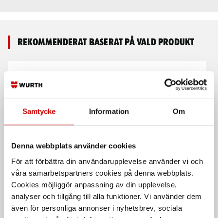
Rekommenderat baserat på vald produkt
Samtycke
Information
Om
Denna webbplats använder cookies
Verktygsbälte 1832
Verktygsbälte, Ergo bälte
64331-4
För att förbättra din användarupplevelse använder vi och
Snikki
våra samarbetspartners cookies på denna webbplats.
För Snikki komfortsystem
Cookies möjliggör anpassning av din upplevelse,
analyser och tillgång till alla funktioner. Vi använder dem
även för personliga annonser i nyhetsbrev, sociala