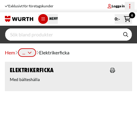
Exklusivt för företagskunder
Logga in
0
0
:-
MENY
Hem
...
Elektrikerficka
Elektrikerficka
Med bälteshälla