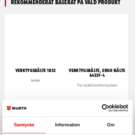
Rekommenderat baserat på vald produkt
Verktygsbälte 1832
Verktygsbälte, Ergo bälte
64331-4
Snikki
För Snikki komfortsystem
Samtycke
Information
Om