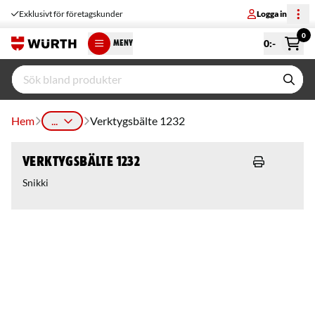
Exklusivt för företagskunder
Logga in
0
0
:-
MENY
Hem
...
Verktygsbälte 1232
Verktygsbälte 1232
Snikki