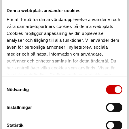
Denna webbplats använder cookies
Verktygsficka 21231
Verktygsbälte,
Hammarhållare 50632
För att förbättra din användarupplevelse använder vi och
Snikki
våra samarbetspartners cookies på denna webbplats.
Snikki
Cookies möjliggör anpassning av din upplevelse,
analyser och tillgång till alla funktioner. Vi använder dem
De som köpte, köpte även
även för personliga annonser i nyhetsbrev, sociala
medier och på nätet. Information om användare,
Kampanj
surfvanor och enheter samlas in för detta ändamål. Du
har kontroll över vilka cookies som används. Vissa är
tekniskt nödvändiga. Godkännande av statistik- och
marknadsföringscookies kan innebära dataöverföring till
Samtyckesval
länder utanför EU med olika dataskyddsnormer. Genom
Nödvändig
att godkänna samtycker du till sådana överföringar. Läs
vår Integritetspolicy för mer information.
Inställningar
Våtservett för glasögon
Stålborste
Dispenserbox med 100 st.
Smalt utförande
Statistik