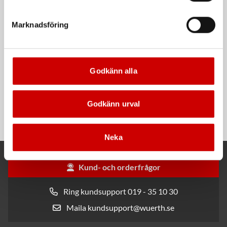
Kampanj
Kampanj
Marknadsföring
Godkänn alla
Rengöringsduk Wetmax
Snabblim
Plus
Godkänn urval
Cyanoakrylatlim för limning av
För snabb och effektiv rengöring
metall-, plast- och gummidetaljer.
Neka
Kund- och orderfrågor
Ring kundsupport 019 - 35 10 30
Maila kundsupport@wuerth.se