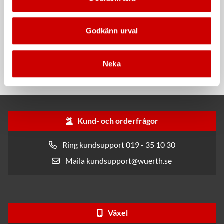
Godkänn urval
Våtservett för glasögon
Stålborste
Neka
Dispenserbox med 100 st.
Smalt utförande
Kund- och orderfrågor
Ring kundsupport 019 - 35 10 30
Maila kundsupport@wuerth.se
Växel