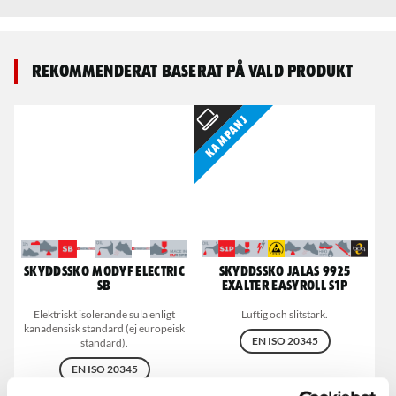
Rekommenderat baserat på vald produkt
Kampanj
Skyddssko MODYF Electric
Skyddssko Jalas 9925
SB
Exalter Easyroll S1P
Elektriskt isolerande sula enligt
Luftig och slitstark.
kanadensisk standard (ej europeisk
EN ISO 20345
standard).
EN ISO 20345