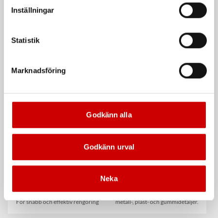
vår Integritetspolicy för mer information.
Inställningar
Statistik
Våtservett för glasögon
Stålborste
Marknadsföring
Dispenserbox med 100 st.
Smalt utförande
Kampanj
Kampanj
Godkänn alla
Godkänn urval
Neka
Rengöringsduk Wetmax
Snabblim
Plus
Cyanoakrylatlim för limning av
För snabb och effektiv rengöring
metall-, plast- och gummidetaljer.