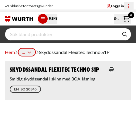
Exklusivt för företagskunder
Logga in
0
0
:-
MENY
Hem
...
Skyddssandal Flexitec Techno S1P
Skyddssandal Flexitec Techno S1P
Smidig skyddssandal i skinn med BOA-låsning
EN ISO 20345