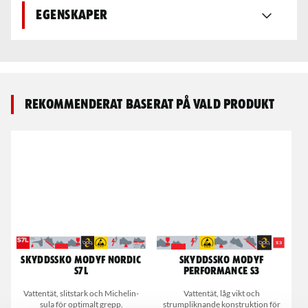
Egenskaper
Rekommenderat baserat på vald produkt
Skyddssko MODYF Nordic
Skyddssko MODYF
S7L
performance S3
Vattentät, slitstark och Michelin-
Vattentät, låg vikt och
sula för optimalt grepp.
strumpliknande konstruktion för