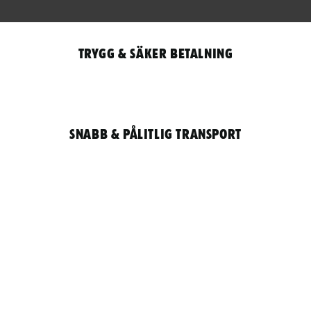
Trygg & säker betalning
Snabb & pålitlig transport
Qantity
LOGGA IN / REGISTRERA FÖR ATT HANDLA