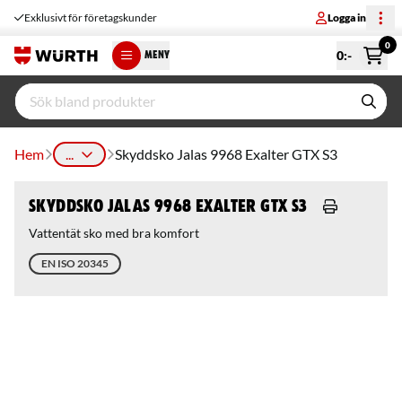
Exklusivt för företagskunder
Logga in
0
0
:-
MENY
Hem
...
Skyddsko Jalas 9968 Exalter GTX S3
Skyddsko Jalas 9968 Exalter GTX S3
Vattentät sko med bra komfort
EN ISO 20345