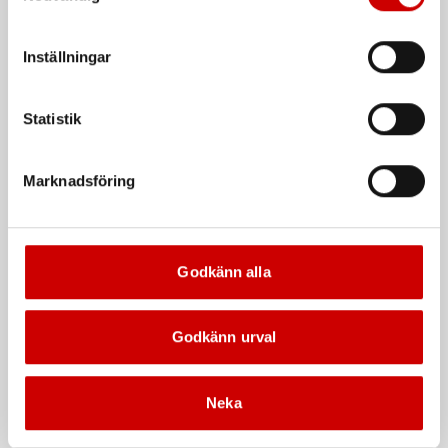
att godkänna samtycker du till sådana överföringar. Läs
Kampanj
vår Integritetspolicy för mer information.
Inställningar
Statistik
Marknadsföring
Våtservett för glasögon
Stålborste
Dispenserbox med 100 st.
Smalt utförande
Kampanj
Kampanj
Godkänn alla
Godkänn urval
Neka
Rengöringsduk Wetmax
Snabblim