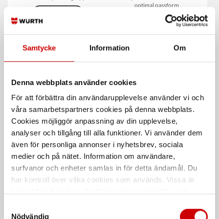
optimal passform.
EN ISO 20345
EN ISO 20345
Kampanj
Kampanj
Samtycke
Information
Om
Denna webbplats använder cookies
För att förbättra din användarupplevelse använder vi och
våra samarbetspartners cookies på denna webbplats.
Cookies möjliggör anpassning av din upplevelse,
Skyddssko Jalas 9965
Skyddssko Jalas 9925
analyser och tillgång till alla funktioner. Vi använder dem
Exalter Easyroll S3
Exalter Easyroll S1P
även för personliga annonser i nyhetsbrev, sociala
Vattenavvisande och slitstark.
Luftig och slitstark.
medier och på nätet. Information om användare,
surfvanor och enheter samlas in för detta ändamål. Du
EN ISO 20345
EN ISO 20345
har kontroll över vilka cookies som används. Vissa är
tekniskt nödvändiga. Godkännande av statistik- och
De som köpte, köpte även
marknadsföringscookies kan innebära dataöverföring till
Samtyckesval
länder utanför EU med olika dataskyddsnormer. Genom
Nödvändig