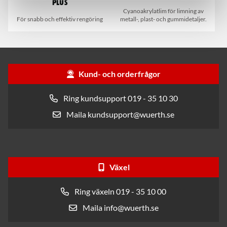
Plus
Cyanoakrylatlim för limning av
För snabb och effektiv rengöring
metall-, plast- och gummidetaljer.
Kund- och orderfrågor
Ring kundsupport 019 - 35 10 30
Maila kundsupport@wuerth.se
Växel
Ring växeln 019 - 35 10 00
Maila info@wuerth.se