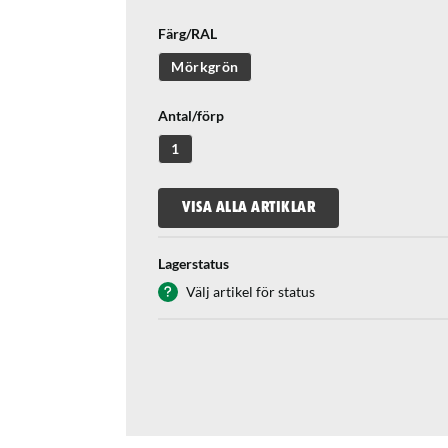
Färg/RAL
Mörkgrön
Antal/förp
1
VISA ALLA ARTIKLAR
Lagerstatus
Välj artikel för status