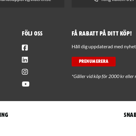
Följ oss
Få rabatt på ditt köp!
Facebook
Håll dig uppdaterad med nyhets
LinkedIn
PRENUMERERA
Instagram
*Gäller vid köp för 2000 kr eller 
Youtube
ing
Snab