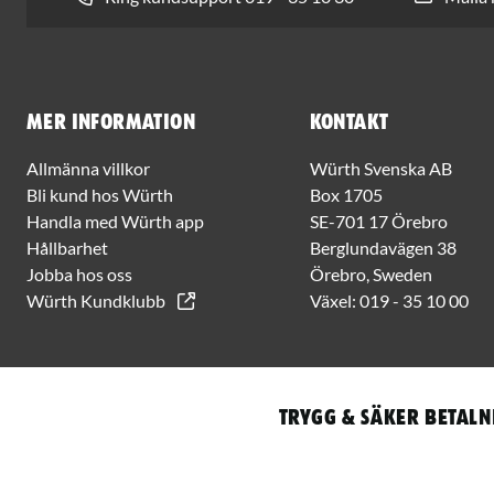
Mer information
Kontakt
Allmänna villkor
Würth Svenska AB
Bli kund hos Würth
Box 1705
Handla med Würth app
SE-701 17 Örebro
Hållbarhet
Berglundavägen 38
Jobba hos oss
Örebro, Sweden
Würth Kundklubb
Växel:
019 - 35 10 00
Trygg & säker betaln