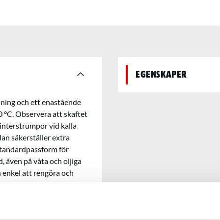
Egenskaper
pning och ett enastående
0 °C. Observera att skaftet
interstrumpor vid kalla
an säkerställer extra
n standardpassform för
, även på våta och oljiga
h enkel att rengöra och