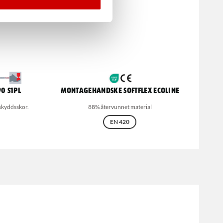
0 S1PL
Montagehandske Softflex Ecoline
 skyddsskor.
88% återvunnet material
EN 420