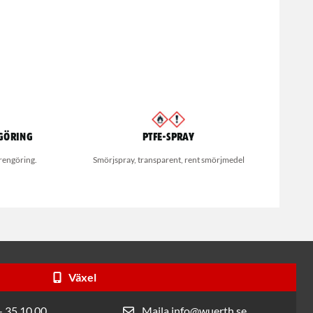
göring
PTFE-spray
rengöring.
Smörjspray, transparent, rent smörjmedel
Växel
- 35 10 00
Maila info@wuerth.se