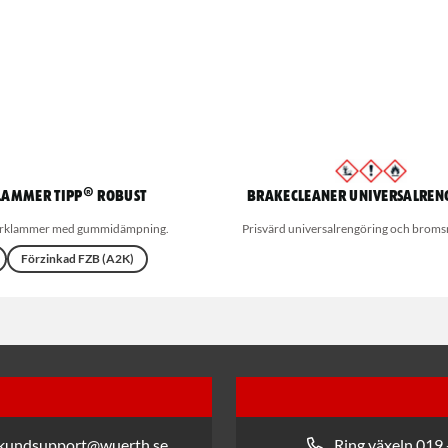
lammer TIPP® Robust
Brakecleaner universalren
örklammer med gummidämpning.
Prisvärd universalrengöring och broms
Förzinkad FZB (A2K)
 kundsupport@wuerth.se
Ring växeln 019 