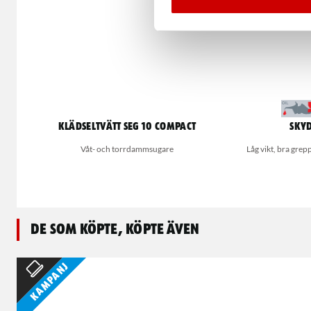
Klädseltvätt SEG 10 Compact
Skyd
Våt- och torrdammsugare
Låg vikt, bra grepp
De som köpte, köpte även
Kampanj