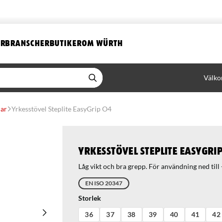
ER
BRANSCHER
BUTIKER
OM WÜRTH
Välko
lar
Yrkesstövel Steplite EasyGrip O4
Yrkesstövel Steplite EasyGrip
Låg vikt och bra grepp. För användning ned till
EN ISO 20347
Storlek
36
37
38
39
40
41
42