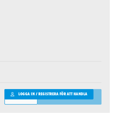
Qantity
LOGGA IN / REGISTRERA FÖR ATT HANDLA
LÄGG I VARUKORGEN