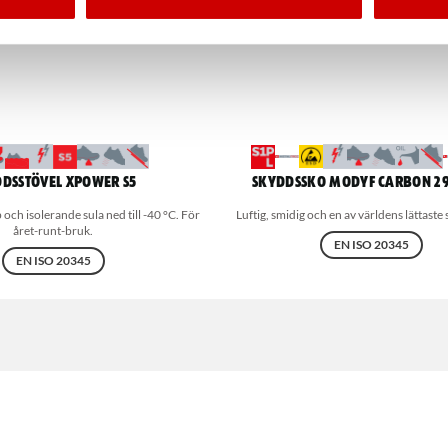
dsstövel Xpower S5
Skyddssko MODYF Carbon 29
 och isolerande sula ned till -40 °C. För
Luftig, smidig och en av världens lättaste
året-runt-bruk.
EN ISO 20345
EN ISO 20345