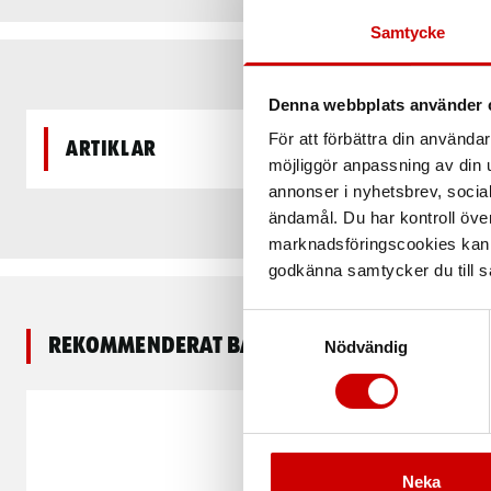
Samtycke
Denna webbplats använder 
För att förbättra din använd
Artiklar
möjliggör anpassning av din u
annonser i nyhetsbrev, socia
ändamål. Du har kontroll öve
marknadsföringscookies kan i
godkänna samtycker du till så
Samtyckesval
Rekommenderat baserat på vald produkt
Nödvändig
Neka