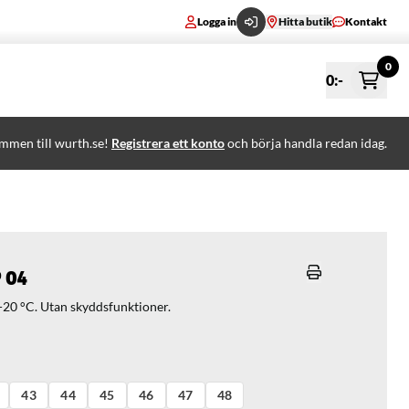
Logga in
Hitta butik
Kontakt
0
0
:-
mmen till wurth.se!
Registrera ett konto
och börja handla redan idag.
 O4
 -20 °C. Utan skyddsfunktioner.
43
44
45
46
47
48