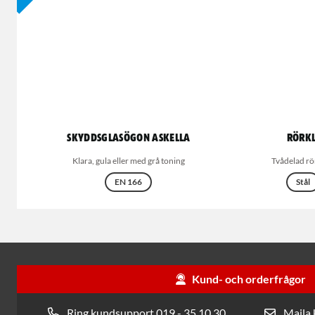
Skyddsglasögon Askella
Rörk
Klara, gula eller med grå toning
Tvådelad r
EN 166
Stål
Kund- och orderfrågor
Ring kundsupport 019 - 35 10 30
Maila