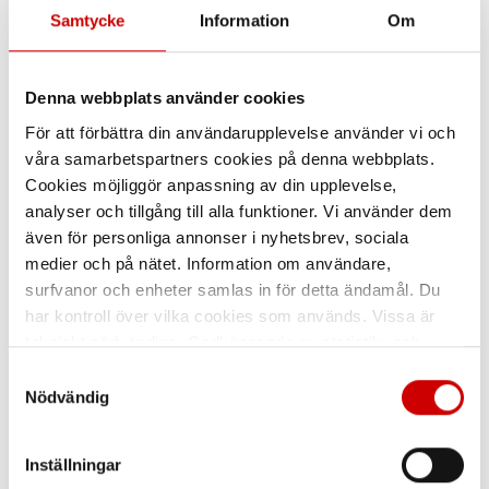
Samtycke
Information
Om
Denna webbplats använder cookies
För att förbättra din användarupplevelse använder vi och
våra samarbetspartners cookies på denna webbplats.
Cookies möjliggör anpassning av din upplevelse,
Fallskyddssele Skylotec
Fallskyddssele 3M DBI-
analyser och tillgång till alla funktioner. Vi använder dem
Ignite Trion
SALA ExoFit XE100 Bälte
även för personliga annonser i nyhetsbrev, sociala
Högpresterande och
Komfortabel sele av hög kvalitet.
medier och på nätet. Information om användare,
ergonomisk.
Stödbälte. Integrerade
traumastraps.
surfvanor och enheter samlas in för detta ändamål. Du
har kontroll över vilka cookies som används. Vissa är
tekniskt nödvändiga. Godkännande av statistik- och
marknadsföringscookies kan innebära dataöverföring till
Samtyckesval
länder utanför EU med olika dataskyddsnormer. Genom
Nödvändig
att godkänna samtycker du till sådana överföringar. Läs
vår Integritetspolicy för mer information.
Inställningar