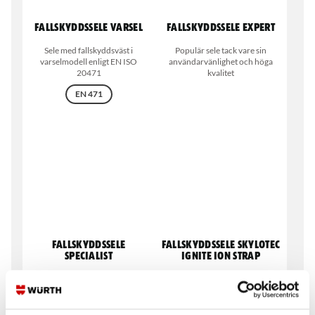
Fallskyddssele varsel
Fallskyddssele Expert
Sele med fallskyddsväst i
Populär sele tack vare sin
varselmodell enligt EN ISO
användarvänlighet och höga
20471
kvalitet
EN 471
Fallskyddssele
Fallskyddssele Skylotec
Specialist
Ignite Ion Strap
Bekväm sele för
Allround och komfortabel som
hängande/sittande reparbete, så
sele som är användarvänlig.
kallad rope access.
Finns i storlek XS-5XL.