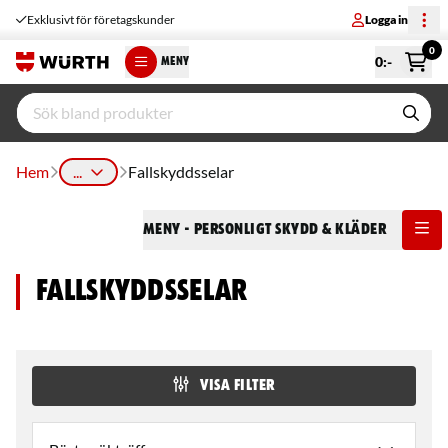
Exklusivt för företagskunder
Logga in
0
0
:-
MENY
Hem
...
Fallskyddsselar
Meny
- Personligt Skydd & Kläder
Fallskyddsselar
VISA FILTER