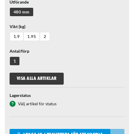
Utförande
480 mm
Vikt (kg)
1.9
1.95
2
Antal/förp
1
VISA ALLA ARTIKLAR
Lagerstatus
Välj artikel för status
Qantity