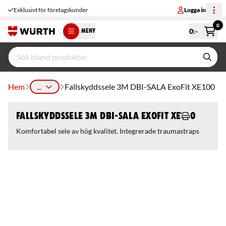
Exklusivt för företagskunder
Logga in
0
0
:-
MENY
Hem
...
Fallskyddssele 3M DBI-SALA ExoFit XE100
Fallskyddssele 3M DBI-SALA ExoFit XE100
Komfortabel sele av hög kvalitet. Integrerade traumastraps