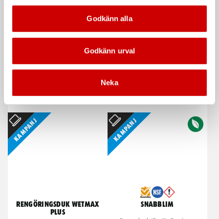
Kampanj
Godkänn alla
Godkänn urval
Neka
Våtservett för glasögon
Stålborste
Dispenserbox med 100 st.
Smalt utförande
Kampanj
Kampanj
Rengöringsduk Wetmax
Snabblim
Plus