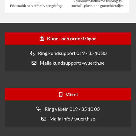
Cyanoakrylatlim för limning av
För snabb och effektiv rengöring
metall-, plast- och gummidetaljer.
Kund- och orderfrågor
Ring kundsupport 019 - 35 10 30
Maila kundsupport@wuerth.se
Växel
Ring växeln 019 - 35 10 00
Maila info@wuerth.se