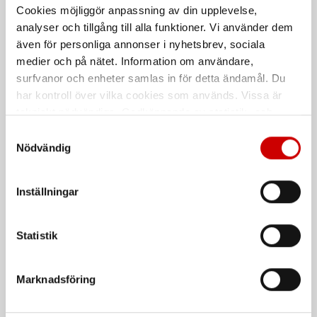
Pro
Cookies möjliggör anpassning av din upplevelse,
Sele med fallskyddsväst i
Användarvänlig och elastisk med
varselmodell enligt EN ISO 20471
analyser och tillgång till alla funktioner. Vi använder dem
optimal rörelsefrihet.
även för personliga annonser i nyhetsbrev, sociala
EN 471
medier och på nätet. Information om användare,
surfvanor och enheter samlas in för detta ändamål. Du
har kontroll över vilka cookies som används. Vissa är
tekniskt nödvändiga. Godkännande av statistik- och
marknadsföringscookies kan innebära dataöverföring till
Samtyckesval
länder utanför EU med olika dataskyddsnormer. Genom
Nödvändig
att godkänna samtycker du till sådana överföringar. Läs
vår Integritetspolicy för mer information.
Inställningar
Fallskyddssele Basis
Fallskyddssele Specialist
Mycket lätt och smidig sele för enkla
Bekväm sele för hängande/sittande
Statistik
korttidsarbeten.
reparbete, så kallad rope access.
De som köpte, köpte även
Marknadsföring