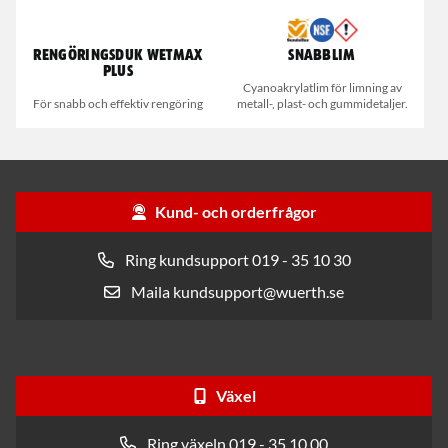
Rengöringsduk Wetmax
Snabblim
Plus
Cyanoakrylatlim för limning av
För snabb och effektiv rengöring
metall-, plast- och gummidetaljer.
Kund- och orderfrågor
Ring kundsupport 019 - 35 10 30
Maila kundsupport@wuerth.se
Växel
Ring växeln 019 - 35 10 00