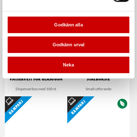
De som köpte, köpte även
Godkänn alla
Kampanj
Godkänn urval
Neka
Våtservett för glasögon
Stålborste
Dispenserbox med 100 st.
Smalt utförande
Kampanj
Kampanj