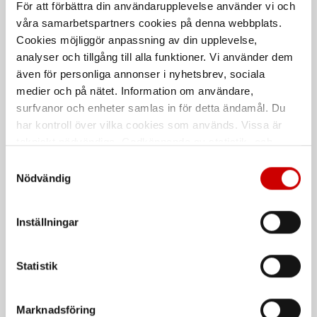
För att förbättra din användarupplevelse använder vi och
våra samarbetspartners cookies på denna webbplats.
Cookies möjliggör anpassning av din upplevelse,
Nedfirningsdon Skylotec
Fallskyddsväska
analyser och tillgång till alla funktioner. Vi använder dem
Sirius
sjömanstrunk
även för personliga annonser i nyhetsbrev, sociala
För smidig och kontrollerad
Förvaringsväska för din personliga
medier och på nätet. Information om användare,
nedstigning.
fallskyddsutrustning.
surfvanor och enheter samlas in för detta ändamål. Du
har kontroll över vilka cookies som används. Vissa är
tekniskt nödvändiga. Godkännande av statistik- och
marknadsföringscookies kan innebära dataöverföring till
Samtyckesval
länder utanför EU med olika dataskyddsnormer. Genom
Nödvändig
att godkänna samtycker du till sådana överföringar. Läs
vår Integritetspolicy för mer information.
Inställningar
Skruvdragare för
Repbroms Skylotec Lory
Skylotec Milan 2.0 Power
Statistik
Används som del i stödlina eller vid
Batteridriven maskin för
sportklättring.
räddningsenhet MILAN 2.0
POWER.
Marknadsföring