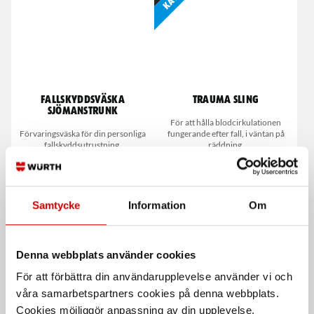
Fallskyddsväska
Trauma Sling
sjömanstrunk
För att hålla blodcirkulationen
Förvaringsväska för din personliga
fungerande efter fall, i väntan på
fallskyddsutrustning.
räddning.
Samtycke
Information
Om
Denna webbplats använder cookies
För att förbättra din användarupplevelse använder vi och
våra samarbetspartners cookies på denna webbplats.
Räddningsenhet Skylotec
Nedfirningsdon Skylotec
Milan 2.0 Power
Sirius
Cookies möjliggör anpassning av din upplevelse,