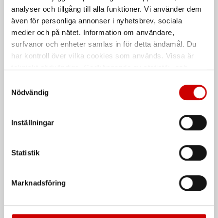
analyser och tillgång till alla funktioner. Vi använder dem
För manuell och eldriven räddning.
För smidig och kontrollerad
Levereras med 50 m rep (Super
nedstigning.
även för personliga annonser i nyhetsbrev, sociala
Static 9 mm).
medier och på nätet. Information om användare,
surfvanor och enheter samlas in för detta ändamål. Du
De som köpte, köpte även
har kontroll över vilka cookies som används. Vissa är
tekniskt nödvändiga. Godkännande av statistik- och
Kampanj
marknadsföringscookies kan innebära dataöverföring till
Samtyckesval
länder utanför EU med olika dataskyddsnormer. Genom
Nödvändig
att godkänna samtycker du till sådana överföringar. Läs
vår Integritetspolicy för mer information.
Inställningar
Statistik
Våtservett för glasögon
Stålborste
Dispenserbox med 100 st.
Smalt utförande
Marknadsföring
Kampanj
Kampanj