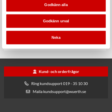
Godkänn alla
Godkänn urval
Rengöringsduk Wetmax
Snabblim
Plus
Neka
Cyanoakrylatlim för limning av
För snabb och effektiv rengöring
metall-, plast- och gummidetaljer.
Kund- och orderfrågor
Ring kundsupport 019 - 35 10 30
Maila kundsupport@wuerth.se