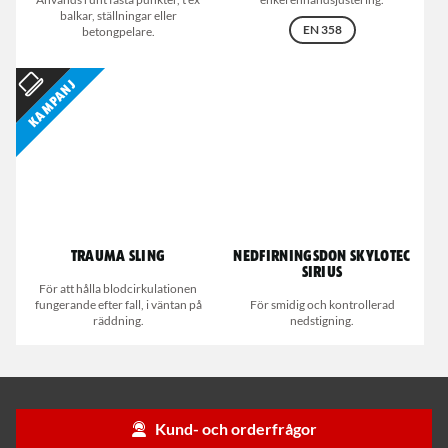
balkar, ställningar eller
EN 358
betongpelare.
Kampanj
Trauma Sling
Nedfirningsdon Skylotec
Sirius
För att hålla blodcirkulationen
fungerande efter fall, i väntan på
För smidig och kontrollerad
räddning.
nedstigning.
Kund- och orderfrågor