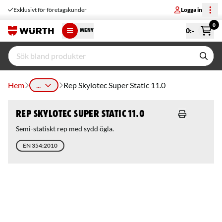
Exklusivt för företagskunder
Logga in
0
0
:-
MENY
Hem
...
Rep Skylotec Super Static 11.0
Rep Skylotec Super Static 11.0
Semi-statiskt rep med sydd ögla.
EN 354:2010