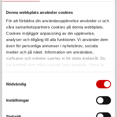
Kampanj
Denna webbplats använder cookies
För att förbättra din användarupplevelse använder vi och
våra samarbetspartners cookies på denna webbplats.
Cookies möjliggör anpassning av din upplevelse,
analyser och tillgång till alla funktioner. Vi använder dem
Fallskyddslina Trailing
Fallskyddslina Stopedge
även för personliga annonser i nyhetsbrev, sociala
medier och på nätet. Information om användare,
Kärnmantelrep med glidlås och
Kärnmantelrep med glidlås och
falldämpare, vit.
falldämpare.
surfvanor och enheter samlas in för detta ändamål. Du
har kontroll över vilka cookies som används. Vissa är
EN 353-2
tekniskt nödvändiga. Godkännande av statistik- och
marknadsföringscookies kan innebära dataöverföring till
Samtyckesval
Kampanj
länder utanför EU med olika dataskyddsnormer. Genom
Nödvändig
att godkänna samtycker du till sådana överföringar. Läs
vår Integritetspolicy för mer information.
Inställningar
Statistik