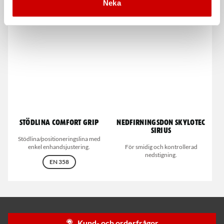
Neka
Anodized
Stödlina Comfort Grip
Nedfirningsdon Skylotec
Sirius
Stödlina/positioneringslina med
enkel enhandsjustering.
För smidig och kontrollerad
nedstigning.
EN 358
Kund- och orderfrågor