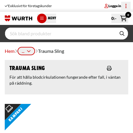
Exklusivt för företagskunder
Logga in
0
0
:-
MENY
Hem
...
Trauma Sling
Trauma Sling
För att hålla blodcirkulationen fungerande efter fall, i väntan
på räddning.
Kampanj