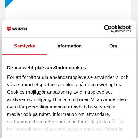
Fallskyddssele Elastico
Fallskyddsväska
Pro
ryggsäck
Samtycke
Information
Om
Användarvänlig och elastisk med
För fallskyddsutrustning samt
optimal rörelsefrihet.
tillhörande dokumentation.
Denna webbplats använder cookies
Kampanj
Kampanj
För att förbättra din användarupplevelse använder vi och
våra samarbetspartners cookies på denna webbplats.
Cookies möjliggör anpassning av din upplevelse,
analyser och tillgång till alla funktioner. Vi använder dem
även för personliga annonser i nyhetsbrev, sociala
medier och på nätet. Information om användare,
surfvanor och enheter samlas in för detta ändamål. Du
Cederroth First Aid Kit
Fallskyddslina Trailing
har kontroll över vilka cookies som används. Vissa är
Large
Kärnmantelrep med glidlås och
tekniskt nödvändiga. Godkännande av statistik- och