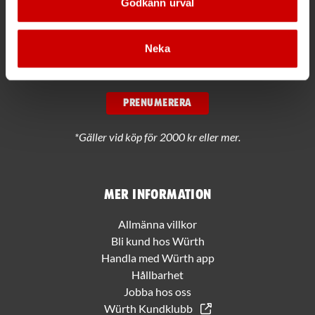
Godkänn urval
Få rabatt på ditt köp!
Neka
Håll dig uppdaterad med nyhetsbrev och få 200kr* rabatt på
nästa order.
PRENUMERERA
*Gäller vid köp för 2000 kr eller mer.
Mer information
Allmänna villkor
Bli kund hos Würth
Handla med Würth app
Hållbarhet
Jobba hos oss
Würth Kundklubb