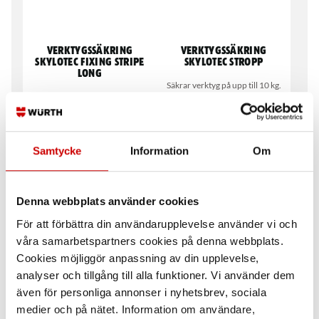
Verktygssäkring
Verktygssäkring
Skylotec Fixing Stripe
Skylotec Stropp
Long
Säkrar verktyg på upp till 10 kg.
Används ihop med Fixing Tape
Sträckbart flexband från 70 cm
för att skapa en fästpunkt på
till 120 cm.
verktyg. Längd 15 cm.
Samtycke
Information
Om
Denna webbplats använder cookies
För att förbättra din användarupplevelse använder vi och
våra samarbetspartners cookies på denna webbplats.
Cookies möjliggör anpassning av din upplevelse,
Verktygssäkring
Verktygssäkring
Skylotec Fixing Stripe
Skylotec Fixing Tape
analyser och tillgång till alla funktioner. Vi använder dem
Short
även för personliga annonser i nyhetsbrev, sociala
Används ihop med Fixing Stripe
Används ihop med Fixing Tape
Short/Long för att skapa
medier och på nätet. Information om användare,