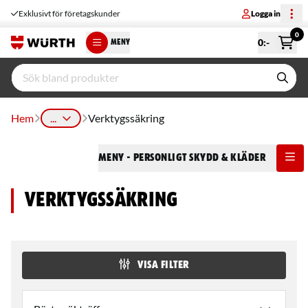
Exklusivt för företagskunder
Logga in
0
0
:-
MENY
Hem
...
Verktygssäkring
Meny
- Personligt Skydd & Kläder
Verktygssäkring
VISA FILTER