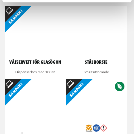
Kampanj
Våtservett för glasögon
Stålborste
Dispenserbox med 100 st.
Smalt utförande
Kampanj
Kampanj