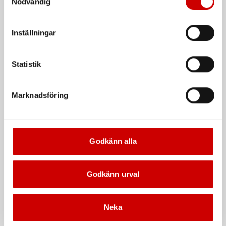
Nödvändig
att godkänna samtycker du till sådana överföringar. Läs
vår Integritetspolicy för mer information.
Inställningar
Brännskadeplåster
Brännskadekompress
Cederroth Burn Gel
Burn Cover
Dressing 20X20 cm
Statistik
Burn Gel Dressing 20X20 cm
Marknadsföring
Godkänn alla
First Aid Burn Kit
Brännskadespray
Godkänn urval
Brännskadekit
Burn Gel Spray 100 ml
Neka
De som köpte, köpte även