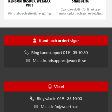
Rengöringsduk Wetmax
Snabblim
Plus
Cyanoakrylatlim för limning av
För snabb och effektiv rengöring
metall-, plast- och gummidetaljer.
Kund- och orderfrågor
Ring kundsupport 019 - 35 10 30
Maila kundsupport@wuerth.se
Växel
Ring växeln 019 - 35 10 00
Maila info@wuerth.se