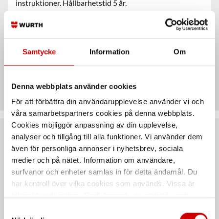
instruktioner. Hållbarhetstid 5 år.
Egenskaper
Samtycke
Information
Om
Teknisk data
Denna webbplats använder cookies
För att förbättra din användarupplevelse använder vi och
våra samarbetspartners cookies på denna webbplats.
Cookies möjliggör anpassning av din upplevelse,
analyser och tillgång till alla funktioner. Vi använder dem
Rekommenderat baserat på vald produkt
även för personliga annonser i nyhetsbrev, sociala
medier och på nätet. Information om användare,
surfvanor och enheter samlas in för detta ändamål. Du
har kontroll över vilka cookies som används. Vissa är
tekniskt nödvändiga. Godkännande av statistik- och
marknadsföringscookies kan innebära dataöverföring till
Samtyckesval
länder utanför EU med olika dataskyddsnormer. Genom