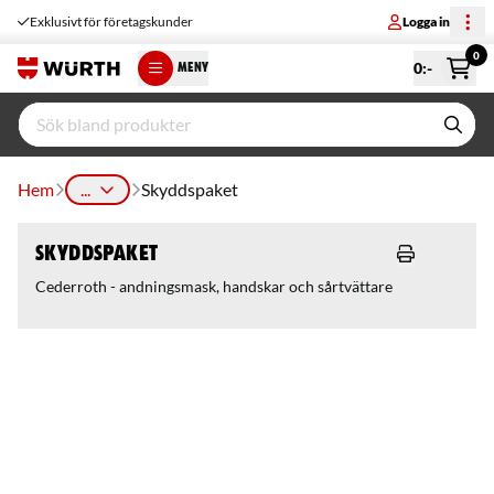
Exklusivt för företagskunder
Logga in
0
0
:-
MENY
Hem
...
Skyddspaket
Skyddspaket
Cederroth - andningsmask, handskar och sårtvättare