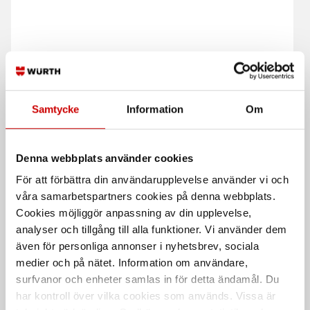
Samtycke
Information
Om
Blodstoppare Cederroth
Blodstoppare Cederroth
4-in-1 1910
4-in-1 1911 Mini
Cederroth 4 i 1 stor
Cederroth 4 i 1 mini
Denna webbplats använder cookies
För att förbättra din användarupplevelse använder vi och
våra samarbetspartners cookies på denna webbplats.
Cookies möjliggör anpassning av din upplevelse,
analyser och tillgång till alla funktioner. Vi använder dem
även för personliga annonser i nyhetsbrev, sociala
medier och på nätet. Information om användare,
surfvanor och enheter samlas in för detta ändamål. Du
har kontroll över vilka cookies som används. Vissa är
Sårtvättare Salvequick 20
Sårtvättare Salvequick 40