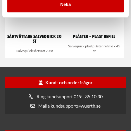
Neka
Sårtvättare Salvequick 20
Plåster - plast refill
st
Salvequick plastplåster refill 6 x 45
Salvequick sårtvätt 20 st
st
Kund- och orderfrågor
Ring kundsupport 019 - 35 10 30
Maila kundsupport@wuerth.se