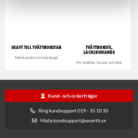
Skaft till tvättborstar
Tvättborste,
lackskonande
Teleskopiska och fast längd.
För lastbilar, bussar och bilar
Kund- och orderfrågor
Ring kundsupport 019 - 35 10 30
Maila kundsupport@wuerth.se