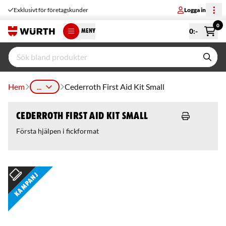
Exklusivt för företagskunder
Logga in
0
0
:-
MENY
Hem
...
Cederroth First Aid Kit Small
Cederroth First Aid Kit Small
Första hjälpen i fickformat
Kampanj