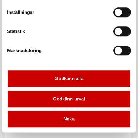
Blått 6X450
Klara, gula eller med grå toning
vår Integritetspolicy för mer information.
Blått
Inställningar
EN 166
Statistik
De som köpte, köpte även
Marknadsföring
Kampanj
Godkänn alla
Godkänn urval
Rengöringsduk Wetmax
Glödlampa 24 V sockel
Plus
BA15s
Neka
För snabb och effektiv rengöring
Sockel BA15s