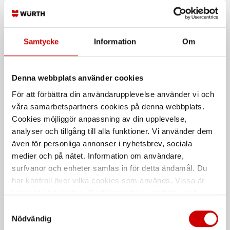
Kampanj
Samtycke
Information
Om
Denna webbplats använder cookies
Cederroth First Aid Kit
Ögonduschspray
För att förbättra din användarupplevelse använder vi och
Medium
Würth Ögondusch
våra samarbetspartners cookies på denna webbplats.
Första Hjälpen väska
Cookies möjliggör anpassning av din upplevelse,
analyser och tillgång till alla funktioner. Vi använder dem
Kampanj
även för personliga annonser i nyhetsbrev, sociala
medier och på nätet. Information om användare,
surfvanor och enheter samlas in för detta ändamål. Du
har kontroll över vilka cookies som används. Vissa är
tekniskt nödvändiga. Godkännande av statistik- och
marknadsföringscookies kan innebära dataöverföring till
Samtyckesval
länder utanför EU med olika dataskyddsnormer. Genom
Nödvändig
Plåster Würth Limfritt
Skyddsglasögon Askella
att godkänna samtycker du till sådana överföringar. Läs