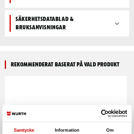
Säkerhetsdatablad &
bruksanvisningar
Rekommenderat baserat på vald produkt
Samtycke
Information
Om
Klädseltvätt SEG 10
Würth Hörselkåpa Cessna