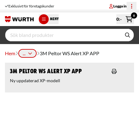
Exklusivt för företagskunder
Logga in
0
0
:-
MENY
Hem
...
3M Peltor WS Alert XP APP
3M Peltor WS Alert XP APP
Ny uppdaterad XP-modell