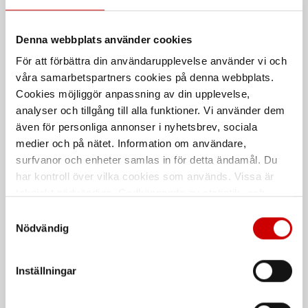
Compact
Kåpa utan aktiva funktioner
Våt- och torrdammsugare
Denna webbplats använder cookies
Kampanj
För att förbättra din användarupplevelse använder vi och
våra samarbetspartners cookies på denna webbplats.
Cookies möjliggör anpassning av din upplevelse,
analyser och tillgång till alla funktioner. Vi använder dem
även för personliga annonser i nyhetsbrev, sociala
medier och på nätet. Information om användare,
surfvanor och enheter samlas in för detta ändamål. Du
Alkaliskt batteri 1,5V LR6
Spiralborr Smart Step HSS
har kontroll över vilka cookies som används. Vissa är
AA
EU+
tekniskt nödvändiga. Godkännande av statistik- och
Würth High Power, kraftfullt
Smart Step-spets, trekantsskaft
marknadsföringscookies kan innebära dataöverföring till
Samtyckesval
alkaliskt batteri
länder utanför EU med olika dataskyddsnormer. Genom
Nödvändig
att godkänna samtycker du till sådana överföringar. Läs
De som köpte, köpte även
vår Integritetspolicy för mer information.
Inställningar
Kampanj
Kampanj