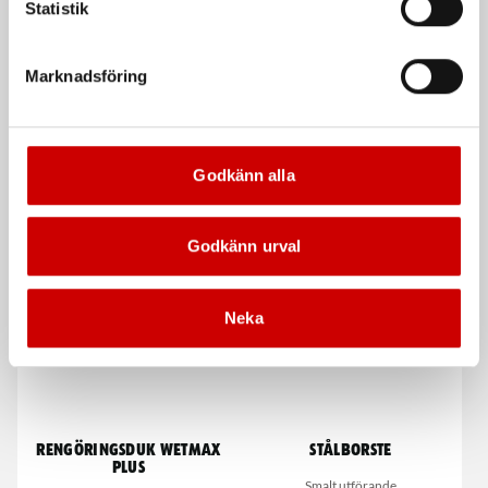
Statistik
Marknadsföring
Snabblim
Våtservett för glasögon
Godkänn alla
Cyanoakrylatlim för limning av
Dispenserbox med 100 st.
metall-, plast- och gummidetaljer.
Godkänn urval
Kampanj
Neka
Rengöringsduk Wetmax
Stålborste
Plus
Smalt utförande