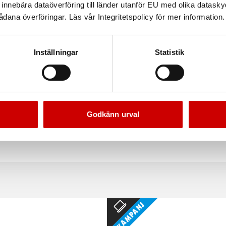
nnebära dataöverföring till länder utanför EU med olika datas
dana överföringar. Läs vår Integritetspolicy för mer information.
Inställningar
Statistik
yddshjälm Spider
Hörselkåpa uvex axess 
Godkänn urval
ed hakband och rattjustering av storlek
Hjässbygel, SNR 31
Kampanj