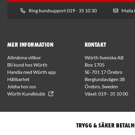
Ring kundsupport 019 - 35 10 30
Maila
Mer information
Kontakt
Allmänna villkor
Würth Svenska AB
Bli kund hos Würth
Box 1705
Handla med Würth app
SE-701 17 Örebro
Hållbarhet
Berglundavägen 38
Jobba hos oss
Örebro, Sweden
Würth Kundklubb
Växel:
019 - 35 10 00
Trygg & säker betaln