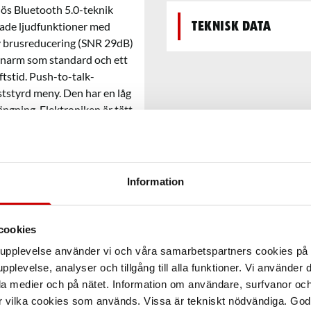
lös Bluetooth 5.0-teknik
rade ljudfunktioner med
Teknisk data
ktiv brusreducering (SNR 29dB)
onarm som standard och ett
tstid. Push-to-talk-
ststyrd meny. Den har en låg
ngning. Elektroniken är tätt
Information
cookies
arupplevelse använder vi och våra samarbetspartners cookies p
pplevelse, analyser och tillgång till alla funktioner. Vi använder
la medier och på nätet. Information om användare, surfvanor och
r vilka cookies som används. Vissa är tekniskt nödvändiga. God