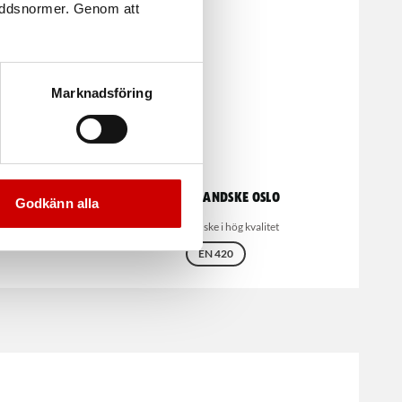
kyddsnormer. Genom att
Marknadsföring
one
Arbetshandske Oslo
Godkänn alla
Läderhandske i hög kvalitet
EN 420