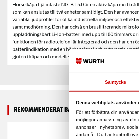
Hörselkåpa hjälmfäste NG-BT 5.0 är en aktiv kåpa med tråd
som kan anslutas till två enheter samtidigt. Den har avance
variabla ljudprofiler för olika industriella miljöer och effe
samt medhörning. Den har också en brusfiltrerande mikrof
uppladdningsbart Li-Ion-batteri med upp till 80 timmars drif
funktionen för radiotelefoni är integrerad och den har en rö
batteriindikation med en hörbar signal och automatisk avstä
gjuten i kåpan och modellen är för hjälmmontering.
Samtycke
Denna webbplats använder 
Rekommenderat baserat på vald produkt
För att förbättra din använd
möjliggör anpassning av din u
annonser i nyhetsbrev, socia
ändamål. Du har kontroll öve