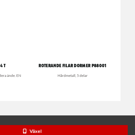
4 T
Roterande filar Dormer P88001
dera ände. EN
Hårdmetall, 5 delar
Växel