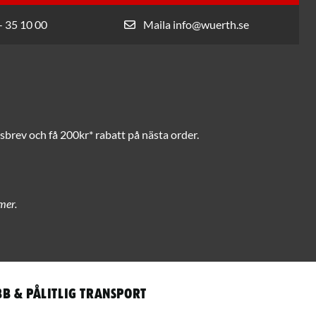
- 35 10 00
Maila info@wuerth.se
brev och få 200kr* rabatt på nästa order.
mer.
b & pålitlig transport