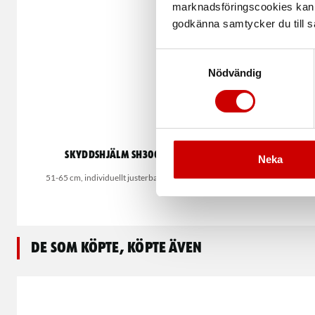
marknadsföringscookies kan i
godkänna samtycker du till så
Samtyckesval
Nödvändig
Skyddshjälm SH3000 MIPS
Sk
Neka
51-65 cm, individuellt justerbar upphängning
Ventilerad hjälm m
De som köpte, köpte även