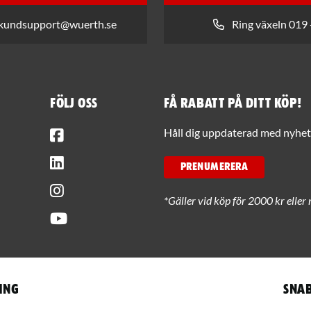
 kundsupport@wuerth.se
Ring växeln 019 
Följ oss
Få rabatt på ditt köp!
Facebook
Håll dig uppdaterad med nyhets
LinkedIn
PRENUMERERA
Instagram
*Gäller vid köp för 2000 kr eller 
Youtube
ing
Snab