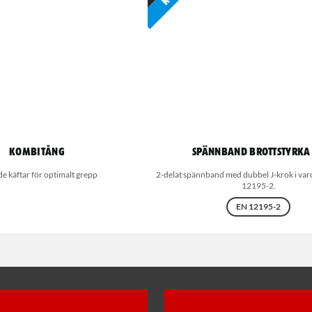
Kombitång
Spännband Brottstyrka 
de käftar för optimalt grepp
2-delat spännband med dubbel J-krok i var
12195-2.
EN 12195-2