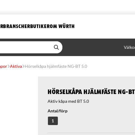
ER
BRANSCHER
BUTIKER
OM WÜRTH
Välko
åpor
Aktiva
Hörselkåpa hjälmfäste NG-BT 5.0
Hörselkåpa hjälmfäste NG-BT
Aktiv kåpa med BT 5.0
Antal/förp
1