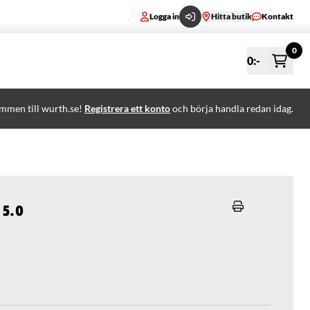
Logga in
Hitta butik
Kontakt
0
0
:-
mmen till wurth.se!
Registrera ett konto
och börja handla redan idag.
 5.0