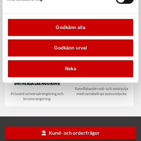
För snabb och effektiv rengöring
EN 511:2006
Godkänn alla
Godkänn urval
Neka
Brakecleaner
Smörjspray, Multi Cobra
universalrengöring
Tunnflytande rost- och smörjolja
Prisvärd universalrengöring och
med variabelt spraymunstycke
bromsrengöring.
Kund- och orderfrågor