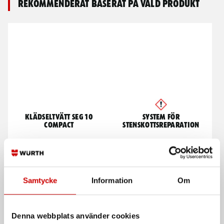
Rekommenderat baserat på vald produkt
Klädseltvätt SEG 10
System för
Compact
stenskottsreparation
Våt- och torrdammsugare
Snabbt och enkelt system för att
reparera stenskott i vindruta
Samtycke
Information
Om
Denna webbplats använder cookies