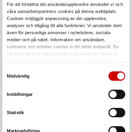
För att förbättra din användarupplevelse använder vi och
våra samarbetspartners cookies på denna webbplats.
Cookies möjliggör anpassning av din upplevelse,
Hörselkåpa 3M PELTOR WS
Hörselkåpa uvex axess
Alert XP+ med hjässbygel
one
analyser och tillgång till alla funktioner. Vi använder dem
även för personliga annonser i nyhetsbrev, sociala
Bluetooth® MultiPoint, FM-radio
Hjässbygel, SNR 31
med RDS
medier och på nätet. Information om användare,
surfvanor och enheter samlas in för detta ändamål. Du
De som köpte, köpte även
har kontroll över vilka cookies som används. Vissa är
tekniskt nödvändiga. Godkännande av statistik- och
marknadsföringscookies kan innebära dataöverföring till
Samtyckesval
Kampanj
länder utanför EU med olika dataskyddsnormer. Genom
Nödvändig
att godkänna samtycker du till sådana överföringar. Läs
vår Integritetspolicy för mer information.
Inställningar
Statistik
Rengöringsduk Wetmax
Vinterhandske Ultimate
Plus
Vattentät vinterhandske
Marknadsföring