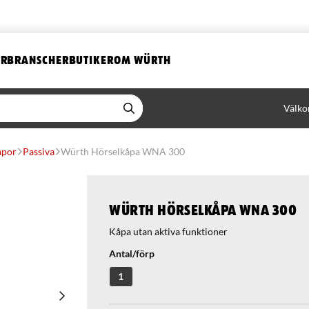
ER
BRANSCHER
BUTIKER
OM WÜRTH
Välko
åpor
Passiva
Würth Hörselkåpa WNA 300
Würth Hörselkåpa WNA 300
Kåpa utan aktiva funktioner
Antal/förp
1