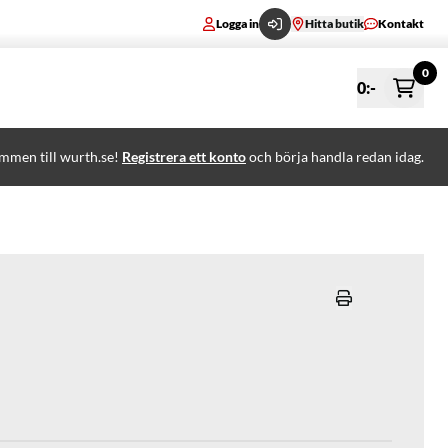
Logga in
Hitta butik
Kontakt
0
0
:-
mmen till wurth.se!
Registrera ett konto
och börja handla redan idag.