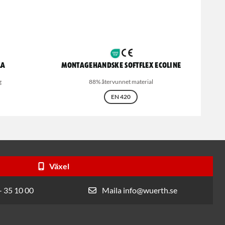
la
Montagehandske Softflex Ecoline
g
88% återvunnet material
EN 420
Växel
- 35 10 00
Maila info@wuerth.se