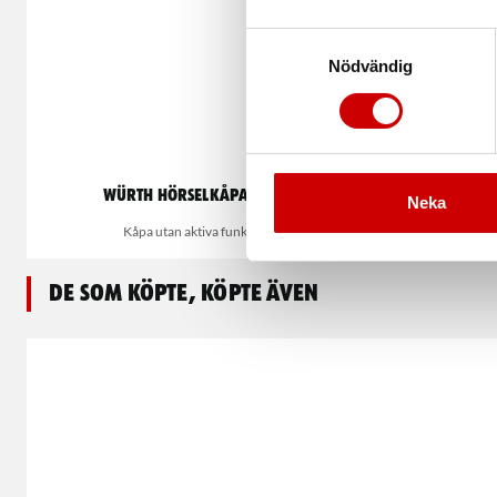
Samtyckesval
Nödvändig
Würth Hörselkåpa Cessna
Wurth
Neka
Kåpa utan aktiva funktioner
Kåp
De som köpte, köpte även