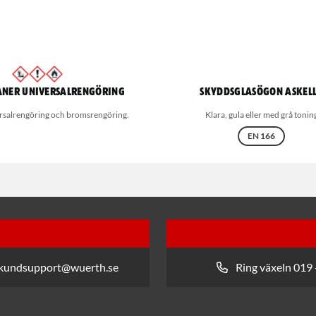
aner universalrengöring
Skyddsglasögon Askel
ersalrengöring och bromsrengöring.
Klara, gula eller med grå tonin
EN 166
 kundsupport@wuerth.se
Ring växeln 019 