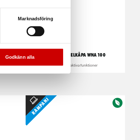
Marknadsföring
er
Wurth Hörselkåpa WNA 100
Godkänn alla
Kåpa utan aktiva funktioner
Kampanj