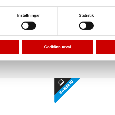
Inställningar
Statistik
 Hörselkåpa WNA 200
Würth Hörselkåpa Snip
Godkänn urval
a utan aktiva funktioner
Kåpa utan aktiva funktioner
Kampanj