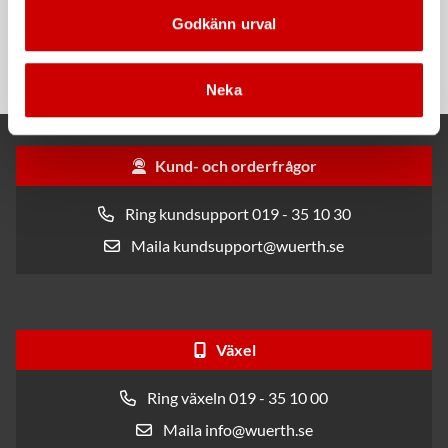
Rengöringsduk Wetmax
Snabblim
Godkänn urval
Plus
Cyanoakrylatlim för limning av
För snabb och effektiv rengöring
metall-, plast- och gummidetaljer.
Neka
Kund- och orderfrågor
Ring kundsupport 019 - 35 10 30
Maila kundsupport@wuerth.se
Växel
Ring växeln 019 - 35 10 00
Maila info@wuerth.se