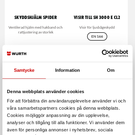
Skyddshjälm Spider
Visir till SH 3000 E CL2
Ventilerad hjälm med hakband och
Visir för ljusbågeskydd
rattjustering av storlek
EN 166
Samtycke
Information
Om
Denna webbplats använder cookies
För att förbättra din användarupplevelse använder vi och
Adapter för hörselskydd
Svettband läder
våra samarbetspartners cookies på denna webbplats.
Till skyddshjälm Spider
Peltor HYG4
Cookies möjliggör anpassning av din upplevelse,
analyser och tillgång till alla funktioner. Vi använder dem
även för personliga annonser i nyhetsbrev, sociala
De som köpte, köpte även