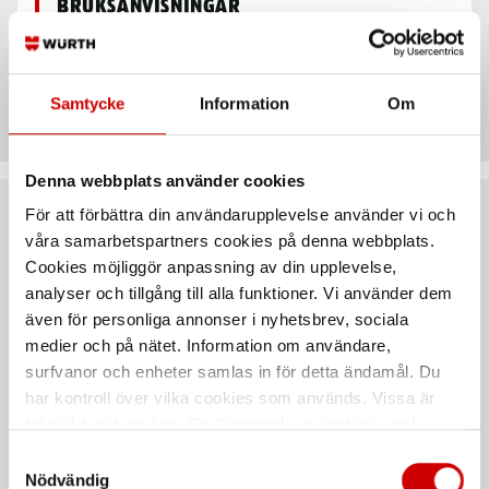
bruksanvisningar
Teknisk data
Samtycke
Information
Om
Denna webbplats använder cookies
För att förbättra din användarupplevelse använder vi och
Rekommenderat baserat på vald produkt
våra samarbetspartners cookies på denna webbplats.
Cookies möjliggör anpassning av din upplevelse,
analyser och tillgång till alla funktioner. Vi använder dem
även för personliga annonser i nyhetsbrev, sociala
medier och på nätet. Information om användare,
surfvanor och enheter samlas in för detta ändamål. Du
har kontroll över vilka cookies som används. Vissa är
tekniskt nödvändiga. Godkännande av statistik- och
marknadsföringscookies kan innebära dataöverföring till
Samtyckesval
länder utanför EU med olika dataskyddsnormer. Genom
Besöksglasögon
Korgglasögon
Nödvändig