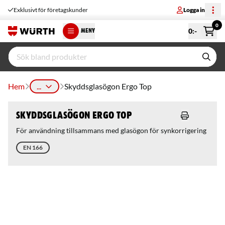
Exklusivt för företagskunder
Logga in
0
0
:-
MENY
Hem
...
Skyddsglasögon Ergo Top
Skyddsglasögon Ergo Top
För användning tillsammans med glasögon för synkorrigering
EN 166