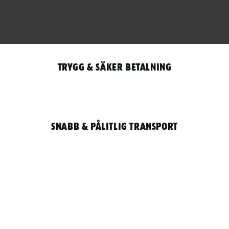
Trygg & säker betalning
Snabb & pålitlig transport
Qantity
LOGGA IN / REGISTRERA FÖR ATT HANDLA