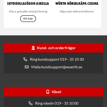
Skyddsglasögon Askella
Würth Hörselkåpa Cessna
Klara, gula eller med grå toning
Kåpa utan aktiva funktioner
EN 166
Kund- och orderfrågor
Ring kundsupport 019 - 35 10 30
Maila kundsupport@wuerth.se
Växel
Ring växeln 019 - 35 10 00