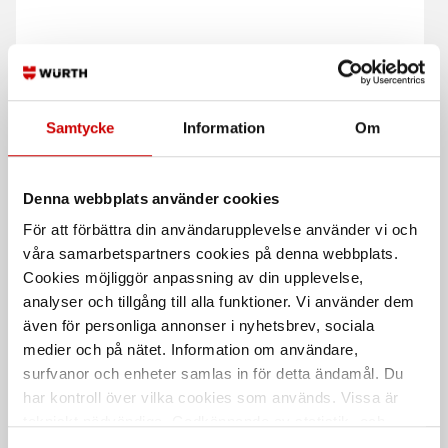
Skylt Obehöriga Äga Ej
Skylt Obehöriga Äga Ej
Tillträde
Tillträde 210X210
Samtycke
Information
Om
3 storlekar
PVC-fri hårdplast
Denna webbplats använder cookies
För att förbättra din användarupplevelse använder vi och
våra samarbetspartners cookies på denna webbplats.
Cookies möjliggör anpassning av din upplevelse,
analyser och tillgång till alla funktioner. Vi använder dem
även för personliga annonser i nyhetsbrev, sociala
medier och på nätet. Information om användare,
Skylt Förbjudet för
Skylt Hjärt- &
obehöriga att utföra
lungräddning
surfvanor och enheter samlas in för detta ändamål. Du
service
instruktion
har kontroll över vilka cookies som används. Vissa är
PVC-fri hårdplast
Skylt i PVC-fri hårdplast.
tekniskt nödvändiga. Godkännande av statistik- och
marknadsföringscookies kan innebära dataöverföring till