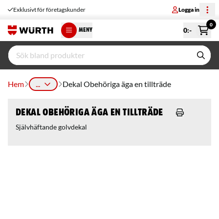
Exklusivt för företagskunder
Logga in
0
0
:-
MENY
Hem
...
Dekal Obehöriga äga en tillträde
Dekal Obehöriga äga en tillträde
Självhäftande golvdekal