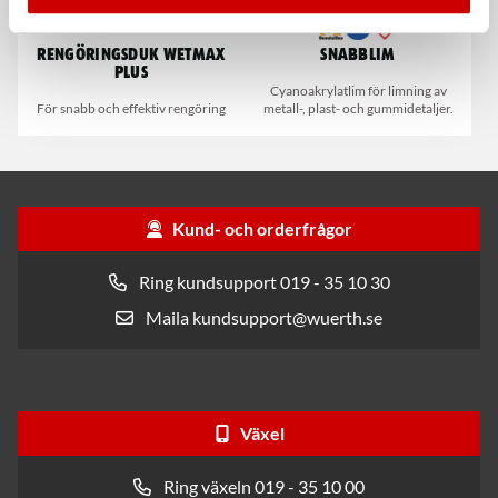
Rengöringsduk Wetmax
Snabblim
Plus
Cyanoakrylatlim för limning av
För snabb och effektiv rengöring
metall-, plast- och gummidetaljer.
Kund- och orderfrågor
Ring kundsupport 019 - 35 10 30
Maila kundsupport@wuerth.se
Växel
Ring växeln 019 - 35 10 00